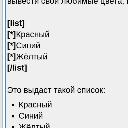
вывести свои любимые цвета, 
[list]
[*]
Красный
[*]
Синий
[*]
Жёлтый
[/list]
Это выдаст такой список:
Красный
Синий
Жёлтый