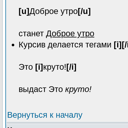
[u]
Доброе утро
[/u]
станет
Доброе утро
Курсив делается тегами
[i][/
Это
[i]
круто!
[/i]
выдаст Это
круто!
Вернуться к началу