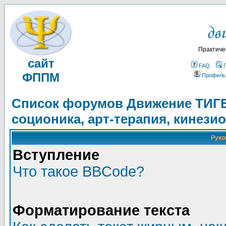
Практиче
сайт
FAQ
ФППМ
Профиль
Список форумов Движение ТИГЕЛ
соционика, арт-терапия, кинези
Руко
Вступление
Что такое BBCode?
Форматирование текста