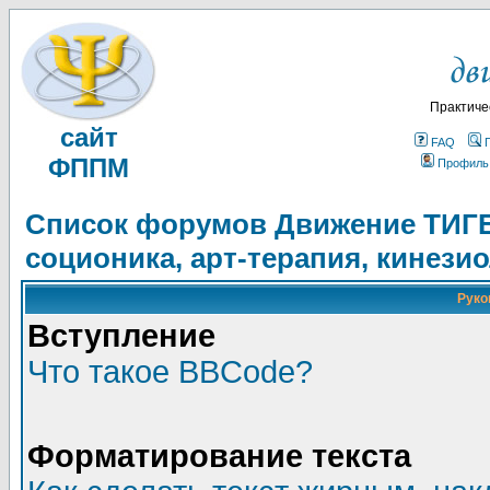
Практиче
сайт
FAQ
ФППМ
Профиль
Список форумов Движение ТИГЕЛ
соционика, арт-терапия, кинези
Руко
Вступление
Что такое BBCode?
Форматирование текста