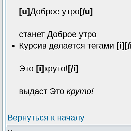
[u]
Доброе утро
[/u]
станет
Доброе утро
Курсив делается тегами
[i][/
Это
[i]
круто!
[/i]
выдаст Это
круто!
Вернуться к началу