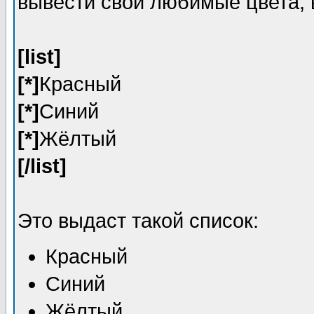
вывести свои любимые цвета, 
[list]
[*]
Красный
[*]
Синий
[*]
Жёлтый
[/list]
Это выдаст такой список:
Красный
Синий
Жёлтый