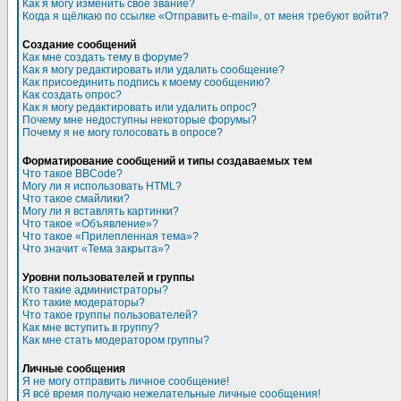
Как я могу изменить свое звание?
Когда я щёлкаю по ссылке «Отправить e-mail», от меня требуют войти?
Создание сообщений
Как мне создать тему в форуме?
Как я могу редактировать или удалить сообщение?
Как присоединить подпись к моему сообщению?
Как создать опрос?
Как я могу редактировать или удалить опрос?
Почему мне недоступны некоторые форумы?
Почему я не могу голосовать в опросе?
Форматирование сообщений и типы создаваемых тем
Что такое BBCode?
Могу ли я использовать HTML?
Что такое смайлики?
Могу ли я вставлять картинки?
Что такое «Объявление»?
Что такое «Прилепленная тема»?
Что значит «Тема закрыта»?
Уровни пользователей и группы
Кто такие администраторы?
Кто такие модераторы?
Что такое группы пользователей?
Как мне вступить в группу?
Как мне стать модератором группы?
Личные сообщения
Я не могу отправить личное сообщение!
Я всё время получаю нежелательные личные сообщения!