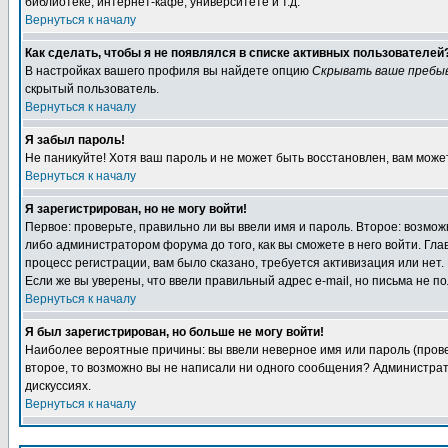
библиотеке, интернет-кафе, университете и т.д.
Вернуться к началу
Как сделать, чтобы я не появлялся в списке активных пользователей
В настройках вашего профиля вы найдете опцию
Скрывать ваше пребы
скрытый пользователь.
Вернуться к началу
Я забыл пароль!
Не паникуйте! Хотя ваш пароль и не может быть восстановлен, вам може
Вернуться к началу
Я зарегистрирован, но не могу войти!
Первое: проверьте, правильно ли вы ввели имя и пароль. Второе: возм
либо администратором форума до того, как вы сможете в него войти. Г
процесс регистрации, вам было сказано, требуется активизация или нет. 
Если же вы уверены, что ввели правильный адрес e-mail, но письма не п
Вернуться к началу
Я был зарегистрирован, но больше не могу войти!
Наиболее вероятные причины: вы ввели неверное имя или пароль (провер
второе, то возможно вы не написали ни одного сообщения? Администрат
дискуссиях.
Вернуться к началу