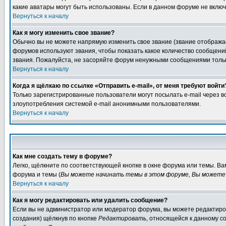
какие аватары могут быть использованы. Если в данном форуме не вклю
Вернуться к началу
Как я могу изменить свое звание?
Обычно вы не можете напрямую изменить свое звание (звание отображае
форумов используют звания, чтобы показать какое количество сообще
звания. Пожалуйста, не засоряйте форум ненужными сообщениями только
Вернуться к началу
Когда я щёлкаю по ссылке «Отправить e-mail», от меня требуют войти
Только зарегистрированные пользователи могут посылать e-mail через 
злоупотребления системой e-mail анонимными пользователями.
Вернуться к началу
Как мне создать тему в форуме?
Легко, щёлкните по соответствующей кнопке в окне форума или темы. В
форума и темы (
Вы можете начинать темы в этом форуме, Вы можете 
Вернуться к началу
Как я могу редактировать или удалить сообщение?
Если вы не администратор или модератор форума, вы можете редактиров
создания) щёлкнув по кнопке
Редактировать
, относящейся к данному с