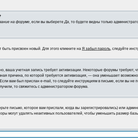
?
вание на форуме
, если вы выберете
Да
, то будете видны только администрат
т быть присвоен новый. Для этого кликните на
Я забыл пароль
, следуйте инс
ожно, ваша учетная запись требует активизации. Некоторые форумы требуют,
лавная причина, по которой требуется активизация, — она уменьшает возмож
Если вам был прислан e-mail, то следуйте инструкциям в письме, если вы не п
олучили, то свяжитесь с администратором форума.
ьте письмо, которое вам прислали, когда вы зарегистрировались) или админ
оры могут удалять неактивных пользователей, чтобы уменьшить размер базы