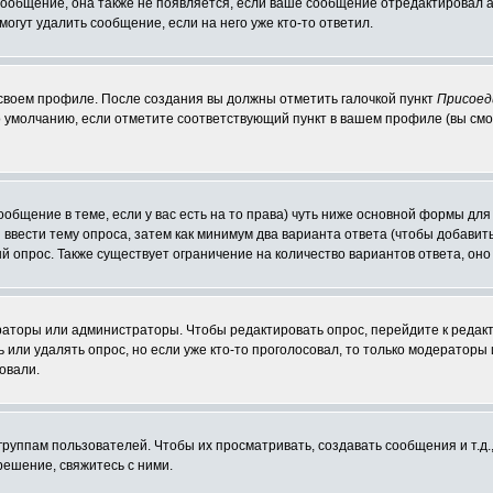
 сообщение, она также не появляется, если ваше сообщение отредактировал 
могут удалить сообщение, если на него уже кто-то ответил.
 своем профиле. После создания вы должны отметить галочкой пункт
Присоед
 умолчанию, если отметите соответствующий пункт в вашем профиле (вы смо
сообщение в теме, если у вас есть на то права) чуть ниже основной формы д
ы ввести тему опроса, затем как минимум два варианта ответа (чтобы добавит
й опрос. Также существует ограничение на количество вариантов ответа, он
ераторы или администраторы. Чтобы редактировать опрос, перейдите к редакт
ь или удалять опрос, но если уже кто-то проголосовал, то только модераторы
овали.
уппам пользователей. Чтобы их просматривать, создавать сообщения и т.д.
ешение, свяжитесь с ними.