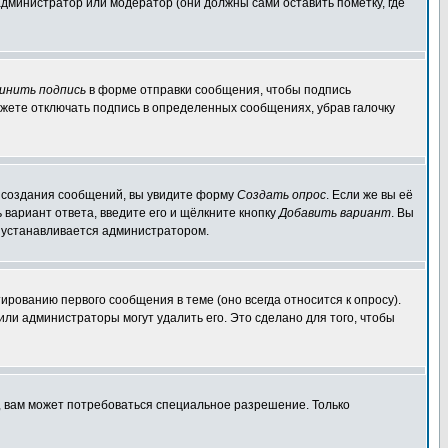
администратор или модератор (они должны сами оставить пометку, где
инить подпись
в форме отправки сообщения, чтобы подпись
жете отключать подпись в определенных сообщениях, убрав галочку
ля создания сообщений, вы увидите форму
Создать опрос
. Если же вы её
ь вариант ответа, введите его и щёлкните кнопку
Добавить вариант
. Вы
о устанавливается администратором.
ированию первого сообщения в теме (оно всегда относится к опросу).
 или администраторы могут удалить его. Это сделано для того, чтобы
, вам может потребоваться специальное разрешение. Только