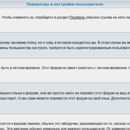
Параметры и настройки пользователя
. Чтобы изменить их, перейдите в раздел
Профиль
(обычно ссылка на него на
ому часовому поясу, не к тому, в котором находитесь вы. В этом случае вы м
ля смены большинства настроек, требуется быть зарегистрированным пользоват
т быть в летнем времени. Этот форум не умеет работать с летним временем, 
 вашего языка в форуме, или же просто никто не перевёл этот форум на ваш 
существует, то вы сами можете перевести этот форум на свой язык. Дополни
осится к вашему званию, обычно это звёздочки, указывающие на то, сколько 
». Эта картинка обычно уникальна для каждого пользователя. От администрат