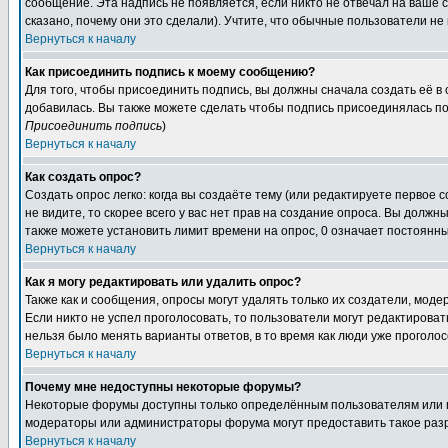
сообщение. Эта надпись не появляется, если никто не отвечал на ваше
сказано, почему они это сделали). Учтите, что обычные пользователи не 
Вернуться к началу
Как присоединить подпись к моему сообщению?
Для того, чтобы присоединить подпись, вы должны сначала создать её в
добавилась. Вы также можете сделать чтобы подпись присоединялась по
Присоединить подпись
)
Вернуться к началу
Как создать опрос?
Создать опрос легко: когда вы создаёте тему (или редактируете первое 
не видите, то скорее всего у вас нет прав на создание опроса. Вы должн
также можете установить лимит времени на опрос, 0 означает постоянны
Вернуться к началу
Как я могу редактировать или удалить опрос?
Также как и сообщения, опросы могут удалять только их создатели, мод
Если никто не успел проголосовать, то пользователи могут редактироват
нельзя было менять варианты ответов, в то время как люди уже проголос
Вернуться к началу
Почему мне недоступны некоторые форумы?
Некоторые форумы доступны только определённым пользователям или гр
модераторы или администраторы форума могут предоставить такое разр
Вернуться к началу