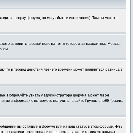
ходится вверху форума, но могут быть и исключения). Там вы можете
ожете изменить часовой пояс на тот, в котором вы находитесь: Москва,
елем.
так что в период действия летнего времени может появляться разница в
язык. Попробуйте узнать у администратора форума, может ли он
тельную информацию вы можете получить на сайте Группы phpBB (ссылка
сообщений вы оставили в форуме или на ваш статус в этом форуме. Чуть
оров зависит, включена ли поддержка аватар, и от них же зависит,