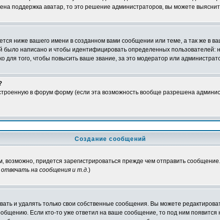
чена поддержка аватар, то это решение администраторов, вы можете выяснит
тся ниже вашего имени в созданном вами сообщении или теме, а так же в ва
ний было написано и чтобы идентифицировать определенных пользователей:
 для того, чтобы повысить ваше звание, за это модератор или администрат
?
встроенную в форум форму (если эта возможность вообще разрешена админис
Создание сообщений
ам, возможно, придется зарегистрироваться прежде чем отправить сообщение
отвечать на сообщения и т.д.
)
ать и удалять только свои собственные сообщения. Вы можете редактироват
ообщению. Если кто-то уже ответил на ваше сообщение, то под ним появится