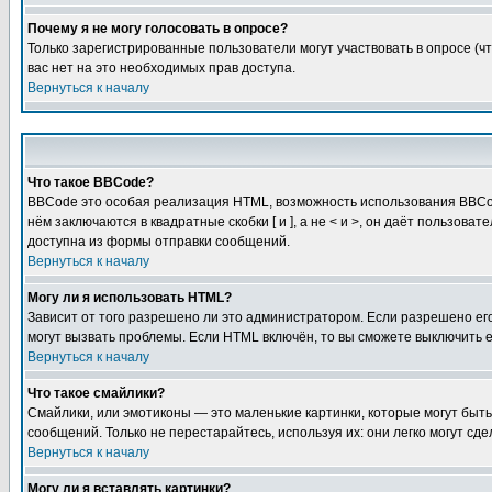
Почему я не могу голосовать в опросе?
Только зарегистрированные пользователи могут участвовать в опросе (чт
вас нет на это необходимых прав доступа.
Вернуться к началу
Что такое BBCode?
BBCode это особая реализация HTML, возможность использования BBCod
нём заключаются в квадратные скобки [ и ], а не < и >, он даёт польз
доступна из формы отправки сообщений.
Вернуться к началу
Могу ли я использовать HTML?
Зависит от того разрешено ли это администратором. Если разрешено его 
могут вызвать проблемы. Если HTML включён, то вы сможете выключить 
Вернуться к началу
Что такое смайлики?
Смайлики, или эмотиконы — это маленькие картинки, которые могут быть 
сообщений. Только не перестарайтесь, используя их: они легко могут с
Вернуться к началу
Могу ли я вставлять картинки?