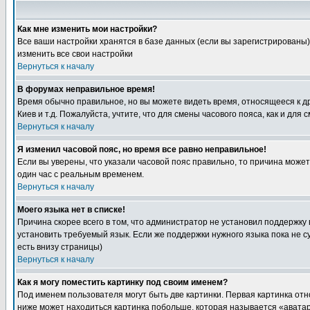
Как мне изменить мои настройки?
Все ваши настройки хранятся в базе данных (если вы зарегистрированы)
изменить все свои настройки
Вернуться к началу
В форумах неправильное время!
Время обычно правильное, но вы можете видеть время, относящееся к друг
Киев и т.д. Пожалуйста, учтите, что для смены часового пояса, как и д
Вернуться к началу
Я изменил часовой пояс, но время все равно неправильное!
Если вы уверены, что указали часовой пояс правильно, то причина може
один час с реальным временем.
Вернуться к началу
Моего языка нет в списке!
Причина скорее всего в том, что администратор не установил поддержку
установить требуемый язык. Если же поддержки нужного языка пока не 
есть внизу страницы)
Вернуться к началу
Как я могу поместить картинку под своим именем?
Под именем пользователя могут быть две картинки. Первая картинка отн
ниже может находиться картинка побольше, которая называется «аватара