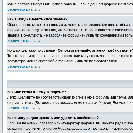
какие аватары могут быть использованы. Если в данном форуме не вклю
Вернуться к началу
Как я могу изменить свое звание?
Обычно вы не можете напрямую изменить свое звание (звание отображае
форумов используют звания, чтобы показать какое количество сообще
звания. Пожалуйста, не засоряйте форум ненужными сообщениями только
Вернуться к началу
Когда я щёлкаю по ссылке «Отправить e-mail», от меня требуют войти
Только зарегистрированные пользователи могут посылать e-mail через 
злоупотребления системой e-mail анонимными пользователями.
Вернуться к началу
Как мне создать тему в форуме?
Легко, щёлкните по соответствующей кнопке в окне форума или темы. В
форума и темы (
Вы можете начинать темы в этом форуме, Вы можете 
Вернуться к началу
Как я могу редактировать или удалить сообщение?
Если вы не администратор или модератор форума, вы можете редактиров
создания) щёлкнув по кнопке
Редактировать
, относящейся к данному с