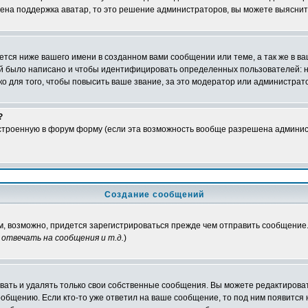
чена поддержка аватар, то это решение администраторов, вы можете выяснит
тся ниже вашего имени в созданном вами сообщении или теме, а так же в ва
ний было написано и чтобы идентифицировать определенных пользователей:
 для того, чтобы повысить ваше звание, за это модератор или администрат
?
встроенную в форум форму (если эта возможность вообще разрешена админис
Создание сообщений
ам, возможно, придется зарегистрироваться прежде чем отправить сообщение
отвечать на сообщения и т.д.
)
ать и удалять только свои собственные сообщения. Вы можете редактироват
ообщению. Если кто-то уже ответил на ваше сообщение, то под ним появится