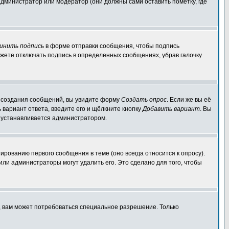
администратор или модератор (они должны сами оставить пометку, где
инить подпись
в форме отправки сообщения, чтобы подпись
жете отключать подпись в определенных сообщениях, убрав галочку
ля создания сообщений, вы увидите форму
Создать опрос
. Если же вы её
ь вариант ответа, введите его и щёлкните кнопку
Добавить вариант
. Вы
о устанавливается администратором.
ированию первого сообщения в теме (оно всегда относится к опросу).
 или администраторы могут удалить его. Это сделано для того, чтобы
, вам может потребоваться специальное разрешение. Только