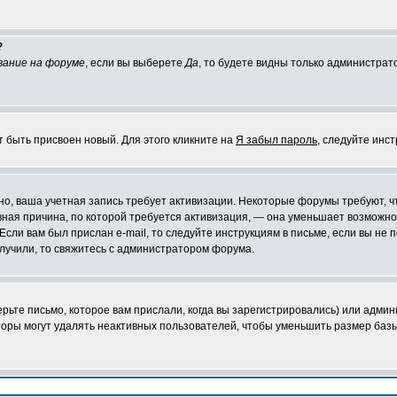
?
вание на форуме
, если вы выберете
Да
, то будете видны только администрат
т быть присвоен новый. Для этого кликните на
Я забыл пароль
, следуйте инс
ожно, ваша учетная запись требует активизации. Некоторые форумы требуют,
лавная причина, по которой требуется активизация, — она уменьшает возмож
Если вам был прислан e-mail, то следуйте инструкциям в письме, если вы не п
олучили, то свяжитесь с администратором форума.
ьте письмо, которое вам прислали, когда вы зарегистрировались) или админ
оры могут удалять неактивных пользователей, чтобы уменьшить размер базы