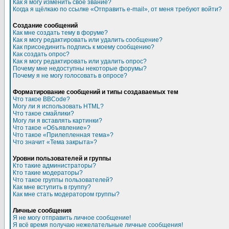
Как я могу изменить свое звание?
Когда я щёлкаю по ссылке «Отправить e-mail», от меня требуют войти?
Создание сообщений
Как мне создать тему в форуме?
Как я могу редактировать или удалить сообщение?
Как присоединить подпись к моему сообщению?
Как создать опрос?
Как я могу редактировать или удалить опрос?
Почему мне недоступны некоторые форумы?
Почему я не могу голосовать в опросе?
Форматирование сообщений и типы создаваемых тем
Что такое BBCode?
Могу ли я использовать HTML?
Что такое смайлики?
Могу ли я вставлять картинки?
Что такое «Объявление»?
Что такое «Прилепленная тема»?
Что значит «Тема закрыта»?
Уровни пользователей и группы
Кто такие администраторы?
Кто такие модераторы?
Что такое группы пользователей?
Как мне вступить в группу?
Как мне стать модератором группы?
Личные сообщения
Я не могу отправить личное сообщение!
Я всё время получаю нежелательные личные сообщения!