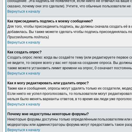
сообщение. Эта надпись не появляется, если никто не отвечал на ваше
сказано, почему они это сделали). Учтите, что обычные пользователи не 
Вернуться к началу
Как присоединить подпись к моему сообщению?
Для того, чтобы присоединить подпись, вы должны сначала создать её в
добавилась. Вы также можете сделать чтобы подпись присоединялась по
Присоединить подпись
)
Вернуться к началу
Как создать опрос?
Создать опрос легко: когда вы создаёте тему (или редактируете первое 
не видите, то скорее всего у вас нет прав на создание опроса. Вы должн
также можете установить лимит времени на опрос, 0 означает постоянны
Вернуться к началу
Как я могу редактировать или удалить опрос?
Также как и сообщения, опросы могут удалять только их создатели, мод
Если никто не успел проголосовать, то пользователи могут редактироват
нельзя было менять варианты ответов, в то время как люди уже проголос
Вернуться к началу
Почему мне недоступны некоторые форумы?
Некоторые форумы доступны только определённым пользователям или гр
модераторы или администраторы форума могут предоставить такое разр
Вернуться к началу