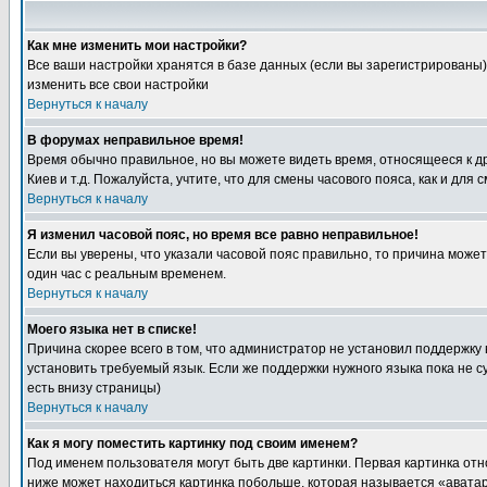
Как мне изменить мои настройки?
Все ваши настройки хранятся в базе данных (если вы зарегистрированы)
изменить все свои настройки
Вернуться к началу
В форумах неправильное время!
Время обычно правильное, но вы можете видеть время, относящееся к друг
Киев и т.д. Пожалуйста, учтите, что для смены часового пояса, как и д
Вернуться к началу
Я изменил часовой пояс, но время все равно неправильное!
Если вы уверены, что указали часовой пояс правильно, то причина може
один час с реальным временем.
Вернуться к началу
Моего языка нет в списке!
Причина скорее всего в том, что администратор не установил поддержку
установить требуемый язык. Если же поддержки нужного языка пока не 
есть внизу страницы)
Вернуться к началу
Как я могу поместить картинку под своим именем?
Под именем пользователя могут быть две картинки. Первая картинка отн
ниже может находиться картинка побольше, которая называется «аватара