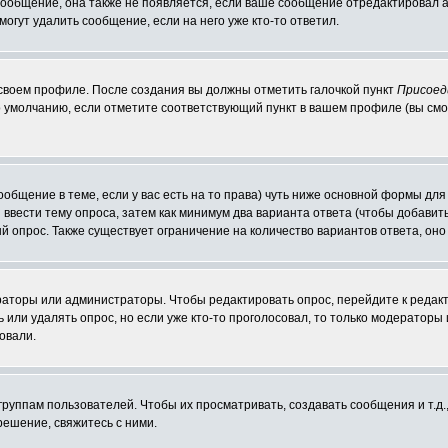
 сообщение, она также не появляется, если ваше сообщение отредактировал 
могут удалить сообщение, если на него уже кто-то ответил.
 своем профиле. После создания вы должны отметить галочкой пункт
Присоед
 умолчанию, если отметите соответствующий пункт в вашем профиле (вы смо
сообщение в теме, если у вас есть на то права) чуть ниже основной формы д
ы ввести тему опроса, затем как минимум два варианта ответа (чтобы добавит
й опрос. Также существует ограничение на количество вариантов ответа, он
ераторы или администраторы. Чтобы редактировать опрос, перейдите к редакт
ь или удалять опрос, но если уже кто-то проголосовал, то только модераторы
овали.
уппам пользователей. Чтобы их просматривать, создавать сообщения и т.д.
ешение, свяжитесь с ними.