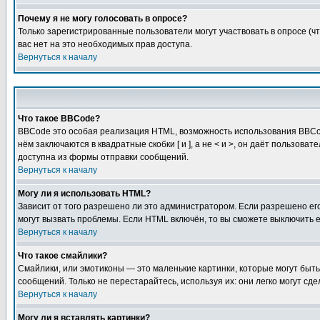
Почему я не могу голосовать в опросе?
Только зарегистрированные пользователи могут участвовать в опросе (чт
вас нет на это необходимых прав доступа.
Вернуться к началу
Что такое BBCode?
BBCode это особая реализация HTML, возможность использования BBCod
нём заключаются в квадратные скобки [ и ], а не < и >, он даёт польз
доступна из формы отправки сообщений.
Вернуться к началу
Могу ли я использовать HTML?
Зависит от того разрешено ли это администратором. Если разрешено его 
могут вызвать проблемы. Если HTML включён, то вы сможете выключить 
Вернуться к началу
Что такое смайлики?
Смайлики, или эмотиконы — это маленькие картинки, которые могут быть 
сообщений. Только не перестарайтесь, используя их: они легко могут с
Вернуться к началу
Могу ли я вставлять картинки?