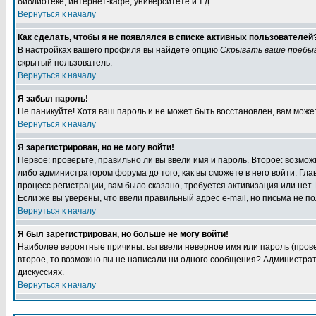
библиотеке, интернет-кафе, университете и т.д.
Вернуться к началу
Как сделать, чтобы я не появлялся в списке активных пользователей
В настройках вашего профиля вы найдете опцию
Скрывать ваше пребы
скрытый пользователь.
Вернуться к началу
Я забыл пароль!
Не паникуйте! Хотя ваш пароль и не может быть восстановлен, вам може
Вернуться к началу
Я зарегистрирован, но не могу войти!
Первое: проверьте, правильно ли вы ввели имя и пароль. Второе: возм
либо администратором форума до того, как вы сможете в него войти. Г
процесс регистрации, вам было сказано, требуется активизация или нет. 
Если же вы уверены, что ввели правильный адрес e-mail, но письма не п
Вернуться к началу
Я был зарегистрирован, но больше не могу войти!
Наиболее вероятные причины: вы ввели неверное имя или пароль (провер
второе, то возможно вы не написали ни одного сообщения? Администрат
дискуссиях.
Вернуться к началу