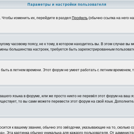
Параметры и настройки пользователя
. Чтобы изменить их, перейдите в раздел
Профиль
(обычно ссылка на него на
ому часовому поясу, не к тому, в котором находитесь вы. В этом случае вы м
ля смены большинства настроек, требуется быть зарегистрированным пользоват
т быть в летнем времени. Этот форум не умеет работать с летним временем, 
 вашего языка в форуме, или же просто никто не перевёл этот форум на ваш 
существует, то вы сами можете перевести этот форум на свой язык. Дополни
осится к вашему званию, обычно это звёздочки, указывающие на то, сколько 
». Эта картинка обычно уникальна для каждого пользователя. От администрат