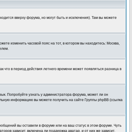
ходится вверху форума, но могут быть и исключения). Там вы можете
ожете изменить часовой пояс на тот, в котором вы находитесь: Москва,
елем.
так что в период действия летнего времени может появляться разница в
язык. Попробуйте узнать у администратора форума, может ли он
тельную информацию вы можете получить на сайте Группы phpBB (ссылка
сообщений вы оставили в форуме или на ваш статус в этом форуме. Чуть
оров зависит, включена ли поддержка аватар, и от них же зависит,