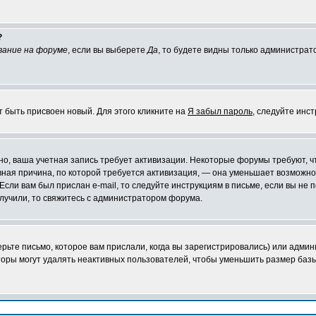
?
вание на форуме
, если вы выберете
Да
, то будете видны только администрат
т быть присвоен новый. Для этого кликните на
Я забыл пароль
, следуйте инс
ожно, ваша учетная запись требует активизации. Некоторые форумы требуют,
лавная причина, по которой требуется активизация, — она уменьшает возмож
Если вам был прислан e-mail, то следуйте инструкциям в письме, если вы не п
олучили, то свяжитесь с администратором форума.
ьте письмо, которое вам прислали, когда вы зарегистрировались) или админ
оры могут удалять неактивных пользователей, чтобы уменьшить размер базы