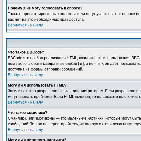
Почему я не могу голосовать в опросе?
Только зарегистрированные пользователи могут участвовать в опросе (чт
вас нет на это необходимых прав доступа.
Вернуться к началу
Что такое BBCode?
BBCode это особая реализация HTML, возможность использования BBCod
нём заключаются в квадратные скобки [ и ], а не < и >, он даёт польз
доступна из формы отправки сообщений.
Вернуться к началу
Могу ли я использовать HTML?
Зависит от того разрешено ли это администратором. Если разрешено его 
могут вызвать проблемы. Если HTML включён, то вы сможете выключить 
Вернуться к началу
Что такое смайлики?
Смайлики, или эмотиконы — это маленькие картинки, которые могут быть 
сообщений. Только не перестарайтесь, используя их: они легко могут с
Вернуться к началу
Могу ли я вставлять картинки?