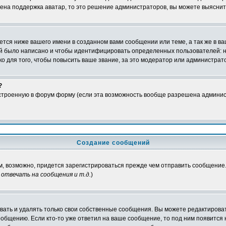
чена поддержка аватар, то это решение администраторов, вы можете выяснит
тся ниже вашего имени в созданном вами сообщении или теме, а так же в ва
ний было написано и чтобы идентифицировать определенных пользователей:
 для того, чтобы повысить ваше звание, за это модератор или администрат
?
встроенную в форум форму (если эта возможность вообще разрешена админис
Создание сообщений
ам, возможно, придется зарегистрироваться прежде чем отправить сообщение
отвечать на сообщения и т.д.
)
ать и удалять только свои собственные сообщения. Вы можете редактироват
ообщению. Если кто-то уже ответил на ваше сообщение, то под ним появится