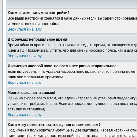
Как мне изменить мои настройки?
Все ваши настройки хранятся в базе данных (если вы зарегистрированы)
изменить все свои настройки
Вернуться к началу
В форумах неправильное время!
Время обычно правильное, но вы можете видеть время, относящееся к друг
Киев и т.д. Пожалуйста, учтите, что для смены часового пояса, как и д
Вернуться к началу
Я изменил часовой пояс, но время все равно неправильное!
Если вы уверены, что указали часовой пояс правильно, то причина може
один час с реальным временем.
Вернуться к началу
Моего языка нет в списке!
Причина скорее всего в том, что администратор не установил поддержку
установить требуемый язык. Если же поддержки нужного языка пока не 
есть внизу страницы)
Вернуться к началу
Как я могу поместить картинку под своим именем?
Под именем пользователя могут быть две картинки. Первая картинка отн
ниже может находиться картинка побольше, которая называется «аватара