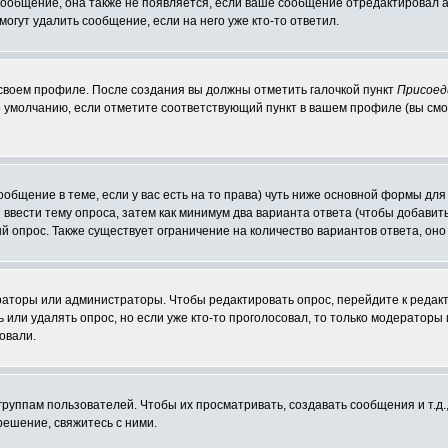
 сообщение, она также не появляется, если ваше сообщение отредактировал 
могут удалить сообщение, если на него уже кто-то ответил.
 своем профиле. После создания вы должны отметить галочкой пункт
Присоед
 умолчанию, если отметите соответствующий пункт в вашем профиле (вы смо
сообщение в теме, если у вас есть на то права) чуть ниже основной формы д
ы ввести тему опроса, затем как минимум два варианта ответа (чтобы добавит
й опрос. Также существует ограничение на количество вариантов ответа, он
ераторы или администраторы. Чтобы редактировать опрос, перейдите к редакт
ь или удалять опрос, но если уже кто-то проголосовал, то только модераторы
овали.
уппам пользователей. Чтобы их просматривать, создавать сообщения и т.д.
ешение, свяжитесь с ними.