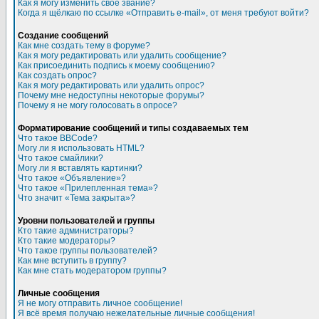
Как я могу изменить свое звание?
Когда я щёлкаю по ссылке «Отправить e-mail», от меня требуют войти?
Создание сообщений
Как мне создать тему в форуме?
Как я могу редактировать или удалить сообщение?
Как присоединить подпись к моему сообщению?
Как создать опрос?
Как я могу редактировать или удалить опрос?
Почему мне недоступны некоторые форумы?
Почему я не могу голосовать в опросе?
Форматирование сообщений и типы создаваемых тем
Что такое BBCode?
Могу ли я использовать HTML?
Что такое смайлики?
Могу ли я вставлять картинки?
Что такое «Объявление»?
Что такое «Прилепленная тема»?
Что значит «Тема закрыта»?
Уровни пользователей и группы
Кто такие администраторы?
Кто такие модераторы?
Что такое группы пользователей?
Как мне вступить в группу?
Как мне стать модератором группы?
Личные сообщения
Я не могу отправить личное сообщение!
Я всё время получаю нежелательные личные сообщения!