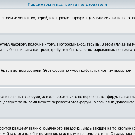
Параметры и настройки пользователя
. Чтобы изменить их, перейдите в раздел
Профиль
(обычно ссылка на него на
ому часовому поясу, не к тому, в котором находитесь вы. В этом случае вы м
ля смены большинства настроек, требуется быть зарегистрированным пользоват
т быть в летнем времени. Этот форум не умеет работать с летним временем, 
 вашего языка в форуме, или же просто никто не перевёл этот форум на ваш 
существует, то вы сами можете перевести этот форум на свой язык. Дополни
осится к вашему званию, обычно это звёздочки, указывающие на то, сколько 
». Эта картинка обычно уникальна для каждого пользователя. От администрат