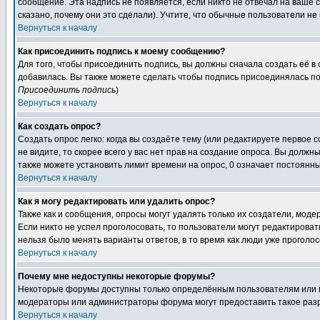
сообщение. Эта надпись не появляется, если никто не отвечал на ваше
сказано, почему они это сделали). Учтите, что обычные пользователи не 
Вернуться к началу
Как присоединить подпись к моему сообщению?
Для того, чтобы присоединить подпись, вы должны сначала создать её в
добавилась. Вы также можете сделать чтобы подпись присоединялась по
Присоединить подпись
)
Вернуться к началу
Как создать опрос?
Создать опрос легко: когда вы создаёте тему (или редактируете первое 
не видите, то скорее всего у вас нет прав на создание опроса. Вы должн
также можете установить лимит времени на опрос, 0 означает постоянны
Вернуться к началу
Как я могу редактировать или удалить опрос?
Также как и сообщения, опросы могут удалять только их создатели, мод
Если никто не успел проголосовать, то пользователи могут редактироват
нельзя было менять варианты ответов, в то время как люди уже проголос
Вернуться к началу
Почему мне недоступны некоторые форумы?
Некоторые форумы доступны только определённым пользователям или гр
модераторы или администраторы форума могут предоставить такое разр
Вернуться к началу