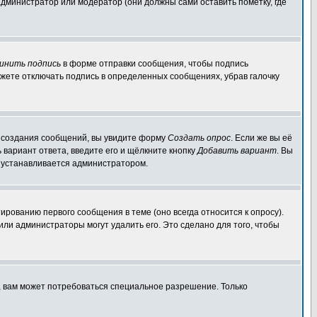
администратор или модератор (они должны сами оставить пометку, где
инить подпись
в форме отправки сообщения, чтобы подпись
жете отключать подпись в определенных сообщениях, убрав галочку
ля создания сообщений, вы увидите форму
Создать опрос
. Если же вы её
ь вариант ответа, введите его и щёлкните кнопку
Добавить вариант
. Вы
о устанавливается администратором.
ированию первого сообщения в теме (оно всегда относится к опросу).
 или администраторы могут удалить его. Это сделано для того, чтобы
, вам может потребоваться специальное разрешение. Только