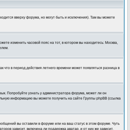
ходится вверху форума, но могут быть и исключения). Там вы можете
ожете изменить часовой пояс на тот, в котором вы находитесь: Москва,
елем.
так что в период действия летнего времени может появляться разница в
язык. Попробуйте узнать у администратора форума, может ли он
тельную информацию вы можете получить на сайте Группы phpBB (ссылка
сообщений вы оставили в форуме или на ваш статус в этом форуме. Чуть
оров зависит, включена ли поддержка аватар, и от них же зависит,