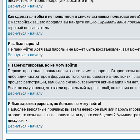
библиотеке, интернет-кафе, университете и т.д.
Вернуться к началу
Как сделать, чтобы я не появлялся в списке активных пользователей
В настройках вашего профиля вы найдете опцию
Скрывать ваше пребы
скрытый пользователь.
Вернуться к началу
Я забыл пароль!
Не паникуйте! Хотя ваш пароль и не может быть восстановлен, вам може
Вернуться к началу
Я зарегистрирован, но не могу войти!
Первое: проверьте, правильно ли вы ввели имя и пароль. Второе: возм
либо администратором форума до того, как вы сможете в него войти. Г
процесс регистрации, вам было сказано, требуется активизация или нет. 
Если же вы уверены, что ввели правильный адрес e-mail, но письма не п
Вернуться к началу
Я был зарегистрирован, но больше не могу войти!
Наиболее вероятные причины: вы ввели неверное имя или пароль (провер
второе, то возможно вы не написали ни одного сообщения? Администрат
дискуссиях.
Вернуться к началу