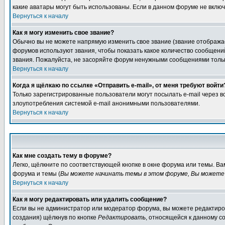
какие аватары могут быть использованы. Если в данном форуме не вклю
Вернуться к началу
Как я могу изменить свое звание?
Обычно вы не можете напрямую изменить свое звание (звание отображае
форумов используют звания, чтобы показать какое количество сообще
звания. Пожалуйста, не засоряйте форум ненужными сообщениями только
Вернуться к началу
Когда я щёлкаю по ссылке «Отправить e-mail», от меня требуют войти
Только зарегистрированные пользователи могут посылать e-mail через 
злоупотребления системой e-mail анонимными пользователями.
Вернуться к началу
Как мне создать тему в форуме?
Легко, щёлкните по соответствующей кнопке в окне форума или темы. В
форума и темы (
Вы можете начинать темы в этом форуме, Вы можете 
Вернуться к началу
Как я могу редактировать или удалить сообщение?
Если вы не администратор или модератор форума, вы можете редактиров
создания) щёлкнув по кнопке
Редактировать
, относящейся к данному с