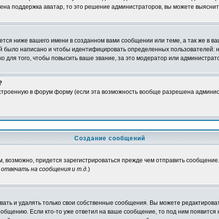
чена поддержка аватар, то это решение администраторов, вы можете выяснит
тся ниже вашего имени в созданном вами сообщении или теме, а так же в ва
ний было написано и чтобы идентифицировать определенных пользователей:
 для того, чтобы повысить ваше звание, за это модератор или администрат
?
встроенную в форум форму (если эта возможность вообще разрешена админис
Создание сообщений
ам, возможно, придется зарегистрироваться прежде чем отправить сообщение
отвечать на сообщения и т.д.
)
ать и удалять только свои собственные сообщения. Вы можете редактироват
ообщению. Если кто-то уже ответил на ваше сообщение, то под ним появится