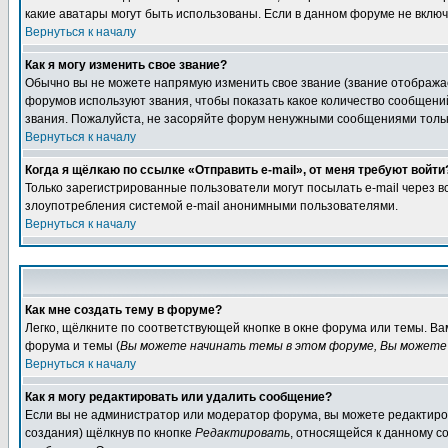
какие аватары могут быть использованы. Если в данном форуме не вклю
Вернуться к началу
Как я могу изменить свое звание?
Обычно вы не можете напрямую изменить свое звание (звание отображае
форумов используют звания, чтобы показать какое количество сообще
звания. Пожалуйста, не засоряйте форум ненужными сообщениями только
Вернуться к началу
Когда я щёлкаю по ссылке «Отправить e-mail», от меня требуют войти
Только зарегистрированные пользователи могут посылать e-mail через 
злоупотребления системой e-mail анонимными пользователями.
Вернуться к началу
Как мне создать тему в форуме?
Легко, щёлкните по соответствующей кнопке в окне форума или темы. В
форума и темы (
Вы можете начинать темы в этом форуме, Вы можете 
Вернуться к началу
Как я могу редактировать или удалить сообщение?
Если вы не администратор или модератор форума, вы можете редактиров
создания) щёлкнув по кнопке
Редактировать
, относящейся к данному с