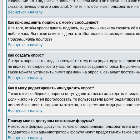
сообщение. Эта надпись не появляется, если никто не отвечал на ваше
сказано, почему они это сделали). Учтите, что обычные пользователи не 
Вернуться к началу
Как присоединить подпись к моему сообщению?
Для того, чтобы присоединить подпись, вы должны сначала создать её в
добавилась. Вы также можете сделать чтобы подпись присоединялась по
Присоединить подпись
)
Вернуться к началу
Как создать опрос?
Создать опрос легко: когда вы создаёте тему (или редактируете первое 
не видите, то скорее всего у вас нет прав на создание опроса. Вы должн
также можете установить лимит времени на опрос, 0 означает постоянны
Вернуться к началу
Как я могу редактировать или удалить опрос?
Также как и сообщения, опросы могут удалять только их создатели, мод
Если никто не успел проголосовать, то пользователи могут редактироват
нельзя было менять варианты ответов, в то время как люди уже проголос
Вернуться к началу
Почему мне недоступны некоторые форумы?
Некоторые форумы доступны только определённым пользователям или гр
модераторы или администраторы форума могут предоставить такое разр
Вернуться к началу