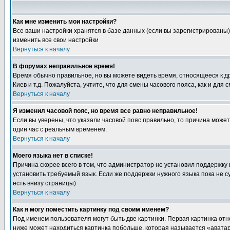
Как мне изменить мои настройки?
Все ваши настройки хранятся в базе данных (если вы зарегистрированы)
изменить все свои настройки
Вернуться к началу
В форумах неправильное время!
Время обычно правильное, но вы можете видеть время, относящееся к друг
Киев и т.д. Пожалуйста, учтите, что для смены часового пояса, как и д
Вернуться к началу
Я изменил часовой пояс, но время все равно неправильное!
Если вы уверены, что указали часовой пояс правильно, то причина може
один час с реальным временем.
Вернуться к началу
Моего языка нет в списке!
Причина скорее всего в том, что администратор не установил поддержку
установить требуемый язык. Если же поддержки нужного языка пока не 
есть внизу страницы)
Вернуться к началу
Как я могу поместить картинку под своим именем?
Под именем пользователя могут быть две картинки. Первая картинка отн
ниже может находиться картинка побольше, которая называется «аватара