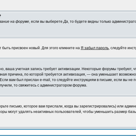
?
вание на форуме
, если вы выберете
Да
, то будете видны только администрат
т быть присвоен новый. Для этого кликните на
Я забыл пароль
, следуйте инс
ожно, ваша учетная запись требует активизации. Некоторые форумы требуют,
лавная причина, по которой требуется активизация, — она уменьшает возмож
Если вам был прислан e-mail, то следуйте инструкциям в письме, если вы не п
олучили, то свяжитесь с администратором форума.
ьте письмо, которое вам прислали, когда вы зарегистрировались) или админ
оры могут удалять неактивных пользователей, чтобы уменьшить размер базы