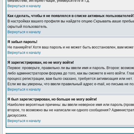
библиотеке, интернет-кафе, университете и т.д.
Вернуться к началу
Как сделать, чтобы я не появлялся в списке активных пользователей
В настройках вашего профиля вы найдете опцию
Скрывать ваше пребы
скрытый пользователь.
Вернуться к началу
Я забыл пароль!
Не паникуйте! Хотя ваш пароль и не может быть восстановлен, вам може
Вернуться к началу
Я зарегистрирован, но не могу войти!
Первое: проверьте, правильно ли вы ввели имя и пароль. Второе: возм
либо администратором форума до того, как вы сможете в него войти. Г
процесс регистрации, вам было сказано, требуется активизация или нет. 
Если же вы уверены, что ввели правильный адрес e-mail, но письма не п
Вернуться к началу
Я был зарегистрирован, но больше не могу войти!
Наиболее вероятные причины: вы ввели неверное имя или пароль (провер
второе, то возможно вы не написали ни одного сообщения? Администрат
дискуссиях.
Вернуться к началу