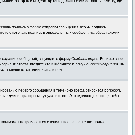
администратор или модератор (они должны сами оставить пометку, где
инить подпись
в форме отправки сообщения, чтобы подпись
жете отключать подпись в определенных сообщениях, убрав галочку
ля создания сообщений, вы увидите форму
Создать опрос
. Если же вы её
ь вариант ответа, введите его и щёлкните кнопку
Добавить вариант
. Вы
о устанавливается администратором.
ированию первого сообщения в теме (оно всегда относится к опросу).
 или администраторы могут удалить его. Это сделано для того, чтобы
, вам может потребоваться специальное разрешение. Только