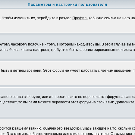
Параметры и настройки пользователя
. Чтобы изменить их, перейдите в раздел
Профиль
(обычно ссылка на него на
ому часовому поясу, не к тому, в котором находитесь вы. В этом случае вы м
ля смены большинства настроек, требуется быть зарегистрированным пользоват
т быть в летнем времени. Этот форум не умеет работать с летним временем, 
 вашего языка в форуме, или же просто никто не перевёл этот форум на ваш 
существует, то вы сами можете перевести этот форум на свой язык. Дополни
осится к вашему званию, обычно это звёздочки, указывающие на то, сколько 
». Эта картинка обычно уникальна для каждого пользователя. От администрат