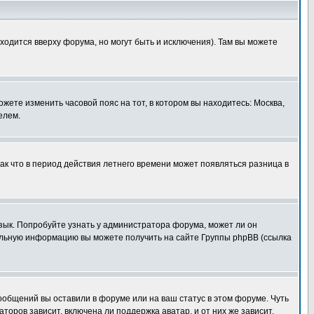
ходится вверху форума, но могут быть и исключения). Там вы можете
ожете изменить часовой пояс на тот, в котором вы находитесь: Москва,
елем.
так что в период действия летнего времени может появляться разница в
язык. Попробуйте узнать у администратора форума, может ли он
тельную информацию вы можете получить на сайте Группы phpBB (ссылка
сообщений вы оставили в форуме или на ваш статус в этом форуме. Чуть
оров зависит, включена ли поддержка аватар, и от них же зависит,