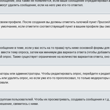
 сообщение, она также не появляется, если ваше сообщение отредактировал 
могут удалить сообщение, если на него уже кто-то ответил.
 своем профиле. После создания вы должны отметить галочкой пункт
Присоед
 умолчанию, если отметите соответствующий пункт в вашем профиле (вы смо
сообщение в теме, если у вас есть на то права) чуть ниже основной формы д
ы ввести тему опроса, затем как минимум два варианта ответа (чтобы добавит
й опрос. Также существует ограничение на количество вариантов ответа, он
ераторы или администраторы. Чтобы редактировать опрос, перейдите к редакт
ь или удалять опрос, но если уже кто-то проголосовал, то только модераторы
овали.
уппам пользователей. Чтобы их просматривать, создавать сообщения и т.д.
ешение, свяжитесь с ними.