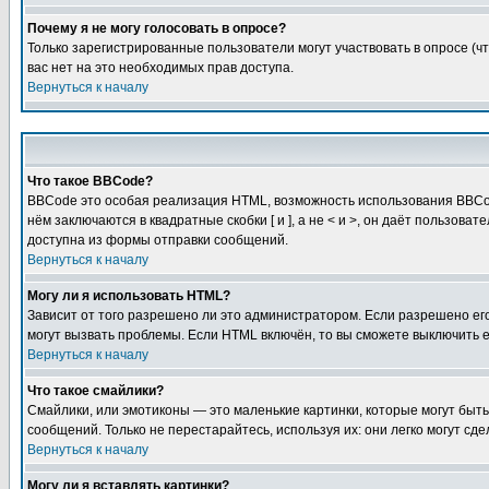
Почему я не могу голосовать в опросе?
Только зарегистрированные пользователи могут участвовать в опросе (чт
вас нет на это необходимых прав доступа.
Вернуться к началу
Что такое BBCode?
BBCode это особая реализация HTML, возможность использования BBCod
нём заключаются в квадратные скобки [ и ], а не < и >, он даёт польз
доступна из формы отправки сообщений.
Вернуться к началу
Могу ли я использовать HTML?
Зависит от того разрешено ли это администратором. Если разрешено его 
могут вызвать проблемы. Если HTML включён, то вы сможете выключить 
Вернуться к началу
Что такое смайлики?
Смайлики, или эмотиконы — это маленькие картинки, которые могут быть 
сообщений. Только не перестарайтесь, используя их: они легко могут с
Вернуться к началу
Могу ли я вставлять картинки?