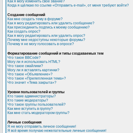
Как я могу изменить свое звание?
Когда я щёлкаю по ссылке «Отправить e-mail», от меня требуют войти?
Создание сообщений
Как мне создать тему в форуме?
Как я могу редактировать или удалить сообщение?
Как присоединить подпись к моему сообщению?
Как создать опрос?
Как я могу редактировать или удалить опрос?
Почему мне недоступны некоторые форумы?
Почему я не могу голосовать в опросе?
Форматирование сообщений и типы создаваемых тем
Что такое BBCode?
Могу ли я использовать HTML?
Что такое смайлики?
Могу ли я вставлять картинки?
Что такое «Объявление»?
Что такое «Прилепленная тема»?
Что значит «Тема закрыта»?
Уровни пользователей и группы
Кто такие администраторы?
Кто такие модераторы?
Что такое группы пользователей?
Как мне вступить в группу?
Как мне стать модератором группы?
Личные сообщения
Я не могу отправить личное сообщение!
Я всё время получаю нежелательные личные сообщения!