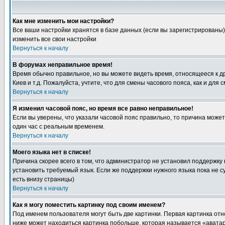
Как мне изменить мои настройки?
Все ваши настройки хранятся в базе данных (если вы зарегистрированы)
изменить все свои настройки
Вернуться к началу
В форумах неправильное время!
Время обычно правильное, но вы можете видеть время, относящееся к друг
Киев и т.д. Пожалуйста, учтите, что для смены часового пояса, как и д
Вернуться к началу
Я изменил часовой пояс, но время все равно неправильное!
Если вы уверены, что указали часовой пояс правильно, то причина може
один час с реальным временем.
Вернуться к началу
Моего языка нет в списке!
Причина скорее всего в том, что администратор не установил поддержку
установить требуемый язык. Если же поддержки нужного языка пока не 
есть внизу страницы)
Вернуться к началу
Как я могу поместить картинку под своим именем?
Под именем пользователя могут быть две картинки. Первая картинка отн
ниже может находиться картинка побольше, которая называется «аватара