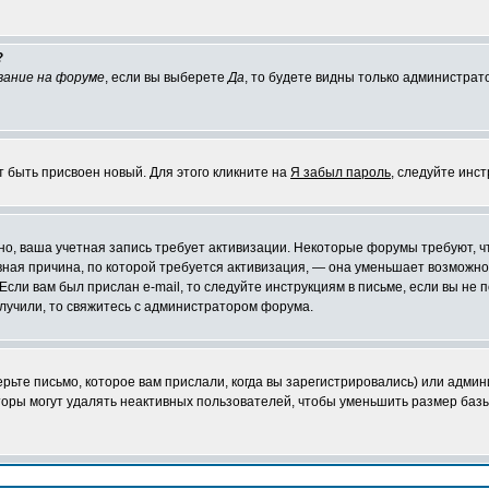
?
вание на форуме
, если вы выберете
Да
, то будете видны только администрат
т быть присвоен новый. Для этого кликните на
Я забыл пароль
, следуйте инс
ожно, ваша учетная запись требует активизации. Некоторые форумы требуют,
лавная причина, по которой требуется активизация, — она уменьшает возмож
Если вам был прислан e-mail, то следуйте инструкциям в письме, если вы не п
олучили, то свяжитесь с администратором форума.
ьте письмо, которое вам прислали, когда вы зарегистрировались) или админ
оры могут удалять неактивных пользователей, чтобы уменьшить размер базы