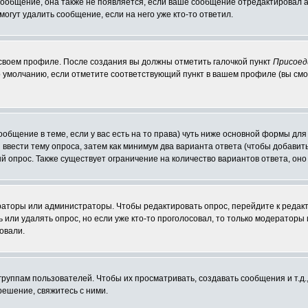
 сообщение, она также не появляется, если ваше сообщение отредактировал 
могут удалить сообщение, если на него уже кто-то ответил.
 своем профиле. После создания вы должны отметить галочкой пункт
Присоед
 умолчанию, если отметите соответствующий пункт в вашем профиле (вы смо
сообщение в теме, если у вас есть на то права) чуть ниже основной формы д
ы ввести тему опроса, затем как минимум два варианта ответа (чтобы добавит
й опрос. Также существует ограничение на количество вариантов ответа, он
ераторы или администраторы. Чтобы редактировать опрос, перейдите к редакт
ь или удалять опрос, но если уже кто-то проголосовал, то только модераторы
овали.
уппам пользователей. Чтобы их просматривать, создавать сообщения и т.д.
ешение, свяжитесь с ними.