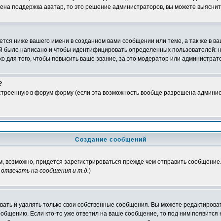
чена поддержка аватар, то это решение администраторов, вы можете выяснит
тся ниже вашего имени в созданном вами сообщении или теме, а так же в ва
ний было написано и чтобы идентифицировать определенных пользователей:
 для того, чтобы повысить ваше звание, за это модератор или администрат
?
встроенную в форум форму (если эта возможность вообще разрешена админис
Создание сообщений
ам, возможно, придется зарегистрироваться прежде чем отправить сообщение
отвечать на сообщения и т.д.
)
ать и удалять только свои собственные сообщения. Вы можете редактироват
ообщению. Если кто-то уже ответил на ваше сообщение, то под ним появится