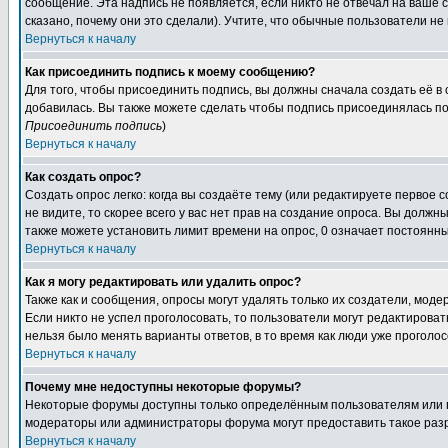
сообщение. Эта надпись не появляется, если никто не отвечал на ваше
сказано, почему они это сделали). Учтите, что обычные пользователи не 
Вернуться к началу
Как присоединить подпись к моему сообщению?
Для того, чтобы присоединить подпись, вы должны сначала создать её в
добавилась. Вы также можете сделать чтобы подпись присоединялась по
Присоединить подпись
)
Вернуться к началу
Как создать опрос?
Создать опрос легко: когда вы создаёте тему (или редактируете первое 
не видите, то скорее всего у вас нет прав на создание опроса. Вы должн
также можете установить лимит времени на опрос, 0 означает постоянны
Вернуться к началу
Как я могу редактировать или удалить опрос?
Также как и сообщения, опросы могут удалять только их создатели, мод
Если никто не успел проголосовать, то пользователи могут редактироват
нельзя было менять варианты ответов, в то время как люди уже проголос
Вернуться к началу
Почему мне недоступны некоторые форумы?
Некоторые форумы доступны только определённым пользователям или гр
модераторы или администраторы форума могут предоставить такое разр
Вернуться к началу