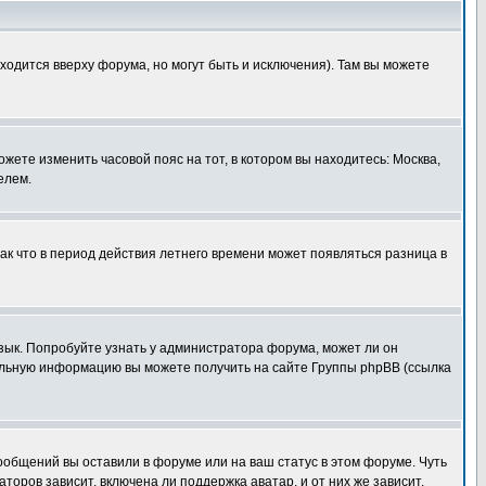
ходится вверху форума, но могут быть и исключения). Там вы можете
ожете изменить часовой пояс на тот, в котором вы находитесь: Москва,
елем.
так что в период действия летнего времени может появляться разница в
язык. Попробуйте узнать у администратора форума, может ли он
тельную информацию вы можете получить на сайте Группы phpBB (ссылка
сообщений вы оставили в форуме или на ваш статус в этом форуме. Чуть
оров зависит, включена ли поддержка аватар, и от них же зависит,