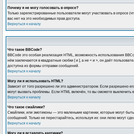
Почему я не могу голосовать в опросе?
Только зарегистрированные пользователи могут участвовать в опросе (чт
вас нет на это необходимых прав доступа.
Вернуться к началу
Что такое BBCode?
BBCode это особая реализация HTML, возможность использования BBCod
нём заключаются в квадратные скобки [ и ], а не < и >, он даёт польз
доступна из формы отправки сообщений.
Вернуться к началу
Могу ли я использовать HTML?
Зависит от того разрешено ли это администратором. Если разрешено его 
могут вызвать проблемы. Если HTML включён, то вы сможете выключить 
Вернуться к началу
Что такое смайлики?
Смайлики, или эмотиконы — это маленькие картинки, которые могут быть 
сообщений. Только не перестарайтесь, используя их: они легко могут с
Вернуться к началу
Могу ли я вставлять картинки?