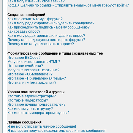
Как я могу изменить свое звание?
Когда я щёлкаю по ссылке «Отправить e-mail», от меня требуют войти?
Создание сообщений
Как мне создать тему в форуме?
Как я могу редактировать или удалить сообщение?
Как присоединить подпись к моему сообщению?
Как создать опрос?
Как я могу редактировать или удалить опрос?
Почему мне недоступны некоторые форумы?
Почему я не могу голосовать в опросе?
Форматирование сообщений и типы создаваемых тем
Что такое BBCode?
Могу ли я использовать HTML?
Что такое смайлики?
Могу ли я вставлять картинки?
Что такое «Объявление»?
Что такое «Прилепленная тема»?
Что значит «Тема закрыта»?
Уровни пользователей и группы
Кто такие администраторы?
Кто такие модераторы?
Что такое группы пользователей?
Как мне вступить в группу?
Как мне стать модератором группы?
Личные сообщения
Я не могу отправить личное сообщение!
Я всё время получаю нежелательные личные сообщения!