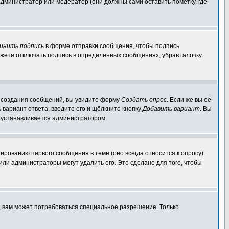
администратор или модератор (они должны сами оставить пометку, где
инить подпись
в форме отправки сообщения, чтобы подпись
жете отключать подпись в определенных сообщениях, убрав галочку
ля создания сообщений, вы увидите форму
Создать опрос
. Если же вы её
ь вариант ответа, введите его и щёлкните кнопку
Добавить вариант
. Вы
о устанавливается администратором.
ированию первого сообщения в теме (оно всегда относится к опросу).
 или администраторы могут удалить его. Это сделано для того, чтобы
, вам может потребоваться специальное разрешение. Только