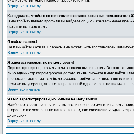
библиотеке, интернет-кафе, университете и т.д.
Вернуться к началу
Как сделать, чтобы я не появлялся в списке активных пользователей
В настройках вашего профиля вы найдете опцию
Скрывать ваше пребы
скрытый пользователь.
Вернуться к началу
Я забыл пароль!
Не паникуйте! Хотя ваш пароль и не может быть восстановлен, вам може
Вернуться к началу
Я зарегистрирован, но не могу войти!
Первое: проверьте, правильно ли вы ввели имя и пароль. Второе: возм
либо администратором форума до того, как вы сможете в него войти. Г
процесс регистрации, вам было сказано, требуется активизация или нет. 
Если же вы уверены, что ввели правильный адрес e-mail, но письма не п
Вернуться к началу
Я был зарегистрирован, но больше не могу войти!
Наиболее вероятные причины: вы ввели неверное имя или пароль (провер
второе, то возможно вы не написали ни одного сообщения? Администрат
дискуссиях.
Вернуться к началу