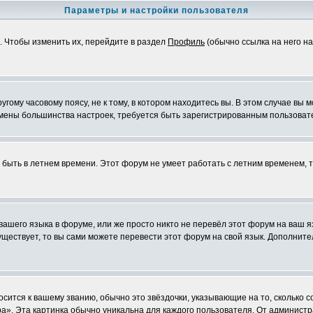
Параметры и настройки пользователя
. Чтобы изменить их, перейдите в раздел
Профиль
(обычно ссылка на него на
ому часовому поясу, не к тому, в котором находитесь вы. В этом случае вы м
ля смены большинства настроек, требуется быть зарегистрированным пользоват
т быть в летнем времени. Этот форум не умеет работать с летним временем, 
 вашего языка в форуме, или же просто никто не перевёл этот форум на ваш 
существует, то вы сами можете перевести этот форум на свой язык. Дополни
осится к вашему званию, обычно это звёздочки, указывающие на то, сколько 
». Эта картинка обычно уникальна для каждого пользователя. От администрат