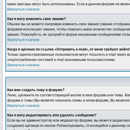
какие аватары могут быть использованы. Если в данном форуме не вклю
Вернуться к началу
Как я могу изменить свое звание?
Обычно вы не можете напрямую изменить свое звание (звание отображае
форумов используют звания, чтобы показать какое количество сообще
звания. Пожалуйста, не засоряйте форум ненужными сообщениями только
Вернуться к началу
Когда я щёлкаю по ссылке «Отправить e-mail», от меня требуют войти
Только зарегистрированные пользователи могут посылать e-mail через 
злоупотребления системой e-mail анонимными пользователями.
Вернуться к началу
Как мне создать тему в форуме?
Легко, щёлкните по соответствующей кнопке в окне форума или темы. В
форума и темы (
Вы можете начинать темы в этом форуме, Вы можете 
Вернуться к началу
Как я могу редактировать или удалить сообщение?
Если вы не администратор или модератор форума, вы можете редактиров
создания) щёлкнув по кнопке
Редактировать
, относящейся к данному с