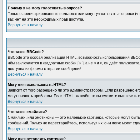
Почему я не могу голосовать в опросе?
Только зарегистрированные пользователи могут участвовать в опросе (чт
вас нет на это необходимых прав доступа.
Вернуться к началу
Что такое BBCode?
BBCode это особая реализация HTML, возможность использования BBCod
нём заключаются в квадратные скобки [ и ], а не < и >, он даёт польз
доступна из формы отправки сообщений.
Вернуться к началу
Могу ли я использовать HTML?
Зависит от того разрешено ли это администратором. Если разрешено его 
могут вызвать проблемы. Если HTML включён, то вы сможете выключить 
Вернуться к началу
Что такое смайлики?
Смайлики, или эмотиконы — это маленькие картинки, которые могут быть 
сообщений. Только не перестарайтесь, используя их: они легко могут с
Вернуться к началу
Могу ли я вставлять картинки?