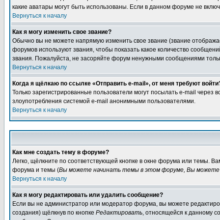
какие аватары могут быть использованы. Если в данном форуме не вклю
Вернуться к началу
Как я могу изменить свое звание?
Обычно вы не можете напрямую изменить свое звание (звание отображае
форумов используют звания, чтобы показать какое количество сообще
звания. Пожалуйста, не засоряйте форум ненужными сообщениями только
Вернуться к началу
Когда я щёлкаю по ссылке «Отправить e-mail», от меня требуют войти
Только зарегистрированные пользователи могут посылать e-mail через 
злоупотребления системой e-mail анонимными пользователями.
Вернуться к началу
Как мне создать тему в форуме?
Легко, щёлкните по соответствующей кнопке в окне форума или темы. В
форума и темы (
Вы можете начинать темы в этом форуме, Вы можете 
Вернуться к началу
Как я могу редактировать или удалить сообщение?
Если вы не администратор или модератор форума, вы можете редактиров
создания) щёлкнув по кнопке
Редактировать
, относящейся к данному с