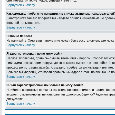
библиотеке, интернет-кафе, университете и т.д.
Вернуться к началу
Как сделать, чтобы я не появлялся в списке активных пользователей
В настройках вашего профиля вы найдете опцию
Скрывать ваше пребы
скрытый пользователь.
Вернуться к началу
Я забыл пароль!
Не паникуйте! Хотя ваш пароль и не может быть восстановлен, вам може
Вернуться к началу
Я зарегистрирован, но не могу войти!
Первое: проверьте, правильно ли вы ввели имя и пароль. Второе: возм
либо администратором форума до того, как вы сможете в него войти. Г
процесс регистрации, вам было сказано, требуется активизация или нет. 
Если же вы уверены, что ввели правильный адрес e-mail, но письма не п
Вернуться к началу
Я был зарегистрирован, но больше не могу войти!
Наиболее вероятные причины: вы ввели неверное имя или пароль (провер
второе, то возможно вы не написали ни одного сообщения? Администрат
дискуссиях.
Вернуться к началу