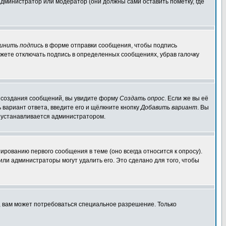
администратор или модератор (они должны сами оставить пометку, где
инить подпись
в форме отправки сообщения, чтобы подпись
жете отключать подпись в определенных сообщениях, убрав галочку
ля создания сообщений, вы увидите форму
Создать опрос
. Если же вы её
ь вариант ответа, введите его и щёлкните кнопку
Добавить вариант
. Вы
о устанавливается администратором.
ированию первого сообщения в теме (оно всегда относится к опросу).
 или администраторы могут удалить его. Это сделано для того, чтобы
, вам может потребоваться специальное разрешение. Только