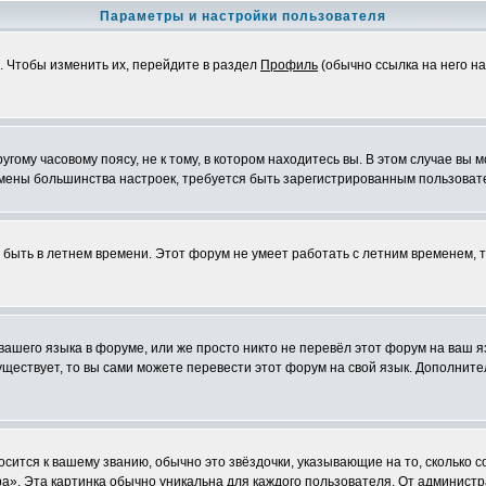
Параметры и настройки пользователя
. Чтобы изменить их, перейдите в раздел
Профиль
(обычно ссылка на него на
ому часовому поясу, не к тому, в котором находитесь вы. В этом случае вы м
ля смены большинства настроек, требуется быть зарегистрированным пользоват
т быть в летнем времени. Этот форум не умеет работать с летним временем, 
 вашего языка в форуме, или же просто никто не перевёл этот форум на ваш 
существует, то вы сами можете перевести этот форум на свой язык. Дополни
осится к вашему званию, обычно это звёздочки, указывающие на то, сколько 
». Эта картинка обычно уникальна для каждого пользователя. От администрат