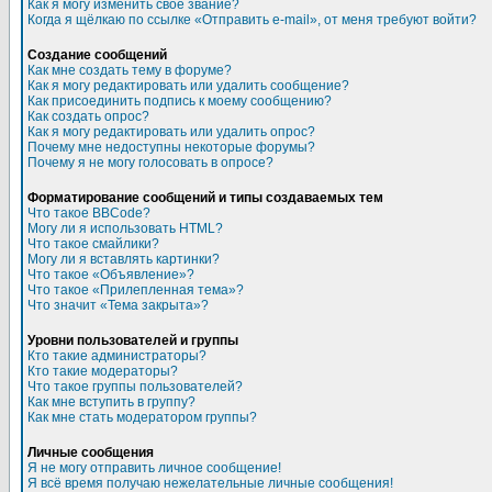
Как я могу изменить свое звание?
Когда я щёлкаю по ссылке «Отправить e-mail», от меня требуют войти?
Создание сообщений
Как мне создать тему в форуме?
Как я могу редактировать или удалить сообщение?
Как присоединить подпись к моему сообщению?
Как создать опрос?
Как я могу редактировать или удалить опрос?
Почему мне недоступны некоторые форумы?
Почему я не могу голосовать в опросе?
Форматирование сообщений и типы создаваемых тем
Что такое BBCode?
Могу ли я использовать HTML?
Что такое смайлики?
Могу ли я вставлять картинки?
Что такое «Объявление»?
Что такое «Прилепленная тема»?
Что значит «Тема закрыта»?
Уровни пользователей и группы
Кто такие администраторы?
Кто такие модераторы?
Что такое группы пользователей?
Как мне вступить в группу?
Как мне стать модератором группы?
Личные сообщения
Я не могу отправить личное сообщение!
Я всё время получаю нежелательные личные сообщения!