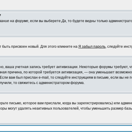
?
вание на форуме
, если вы выберете
Да
, то будете видны только администрат
т быть присвоен новый. Для этого кликните на
Я забыл пароль
, следуйте инс
ожно, ваша учетная запись требует активизации. Некоторые форумы требуют,
лавная причина, по которой требуется активизация, — она уменьшает возмож
Если вам был прислан e-mail, то следуйте инструкциям в письме, если вы не п
олучили, то свяжитесь с администратором форума.
ьте письмо, которое вам прислали, когда вы зарегистрировались) или админ
оры могут удалять неактивных пользователей, чтобы уменьшить размер базы