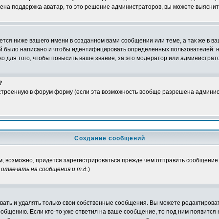
чена поддержка аватар, то это решение администраторов, вы можете выяснит
тся ниже вашего имени в созданном вами сообщении или теме, а так же в ва
ний было написано и чтобы идентифицировать определенных пользователей:
 для того, чтобы повысить ваше звание, за это модератор или администрат
?
встроенную в форум форму (если эта возможность вообще разрешена админис
Создание сообщений
ам, возможно, придется зарегистрироваться прежде чем отправить сообщение
отвечать на сообщения и т.д.
)
ать и удалять только свои собственные сообщения. Вы можете редактироват
ообщению. Если кто-то уже ответил на ваше сообщение, то под ним появится