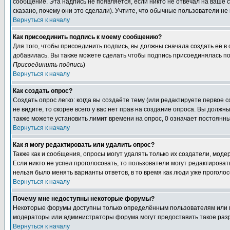
сообщение. Эта надпись не появляется, если никто не отвечал на ваше
сказано, почему они это сделали). Учтите, что обычные пользователи не 
Вернуться к началу
Как присоединить подпись к моему сообщению?
Для того, чтобы присоединить подпись, вы должны сначала создать её в
добавилась. Вы также можете сделать чтобы подпись присоединялась по
Присоединить подпись
)
Вернуться к началу
Как создать опрос?
Создать опрос легко: когда вы создаёте тему (или редактируете первое 
не видите, то скорее всего у вас нет прав на создание опроса. Вы должн
также можете установить лимит времени на опрос, 0 означает постоянны
Вернуться к началу
Как я могу редактировать или удалить опрос?
Также как и сообщения, опросы могут удалять только их создатели, мод
Если никто не успел проголосовать, то пользователи могут редактироват
нельзя было менять варианты ответов, в то время как люди уже проголос
Вернуться к началу
Почему мне недоступны некоторые форумы?
Некоторые форумы доступны только определённым пользователям или гр
модераторы или администраторы форума могут предоставить такое разр
Вернуться к началу