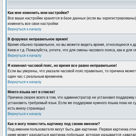
Как мне изменить мои настройки?
Все ваши настройки хранятся в базе данных (если вы зарегистрированы)
изменить все свои настройки
Вернуться к началу
В форумах неправильное время!
Время обычно правильное, но вы можете видеть время, относящееся к друг
Киев и т.д. Пожалуйста, учтите, что для смены часового пояса, как и д
Вернуться к началу
Я изменил часовой пояс, но время все равно неправильное!
Если вы уверены, что указали часовой пояс правильно, то причина може
один час с реальным временем.
Вернуться к началу
Моего языка нет в списке!
Причина скорее всего в том, что администратор не установил поддержку
установить требуемый язык. Если же поддержки нужного языка пока не 
есть внизу страницы)
Вернуться к началу
Как я могу поместить картинку под своим именем?
Под именем пользователя могут быть две картинки. Первая картинка отн
ниже может находиться картинка побольше, которая называется «аватара