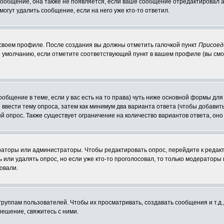
 сообщение, она также не появляется, если ваше сообщение отредактировал 
могут удалить сообщение, если на него уже кто-то ответил.
 своем профиле. После создания вы должны отметить галочкой пункт
Присоед
 умолчанию, если отметите соответствующий пункт в вашем профиле (вы смо
сообщение в теме, если у вас есть на то права) чуть ниже основной формы д
ы ввести тему опроса, затем как минимум два варианта ответа (чтобы добавит
й опрос. Также существует ограничение на количество вариантов ответа, он
ераторы или администраторы. Чтобы редактировать опрос, перейдите к редакт
ь или удалять опрос, но если уже кто-то проголосовал, то только модераторы
овали.
уппам пользователей. Чтобы их просматривать, создавать сообщения и т.д.
ешение, свяжитесь с ними.