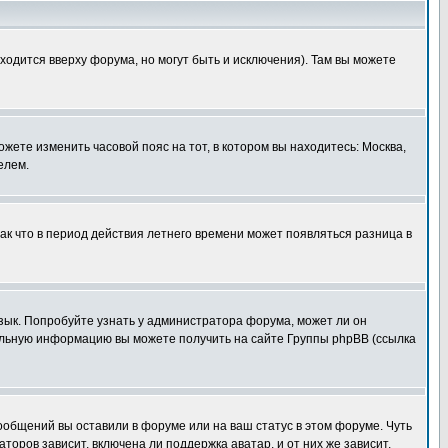
ходится вверху форума, но могут быть и исключения). Там вы можете
ожете изменить часовой пояс на тот, в котором вы находитесь: Москва,
елем.
так что в период действия летнего времени может появляться разница в
язык. Попробуйте узнать у администратора форума, может ли он
тельную информацию вы можете получить на сайте Группы phpBB (ссылка
сообщений вы оставили в форуме или на ваш статус в этом форуме. Чуть
оров зависит, включена ли поддержка аватар, и от них же зависит,