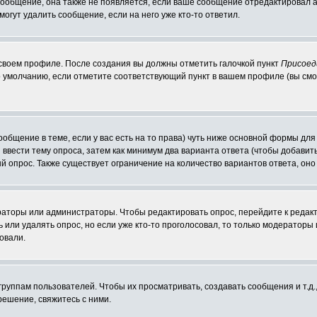
 сообщение, она также не появляется, если ваше сообщение отредактировал 
могут удалить сообщение, если на него уже кто-то ответил.
 своем профиле. После создания вы должны отметить галочкой пункт
Присоед
 умолчанию, если отметите соответствующий пункт в вашем профиле (вы смо
сообщение в теме, если у вас есть на то права) чуть ниже основной формы д
ы ввести тему опроса, затем как минимум два варианта ответа (чтобы добавит
й опрос. Также существует ограничение на количество вариантов ответа, он
ераторы или администраторы. Чтобы редактировать опрос, перейдите к редакт
ь или удалять опрос, но если уже кто-то проголосовал, то только модераторы
овали.
уппам пользователей. Чтобы их просматривать, создавать сообщения и т.д.
ешение, свяжитесь с ними.