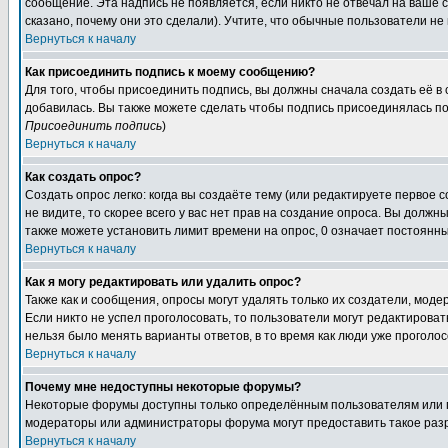
сообщение. Эта надпись не появляется, если никто не отвечал на ваше
сказано, почему они это сделали). Учтите, что обычные пользователи не 
Вернуться к началу
Как присоединить подпись к моему сообщению?
Для того, чтобы присоединить подпись, вы должны сначала создать её в
добавилась. Вы также можете сделать чтобы подпись присоединялась по
Присоединить подпись
)
Вернуться к началу
Как создать опрос?
Создать опрос легко: когда вы создаёте тему (или редактируете первое 
не видите, то скорее всего у вас нет прав на создание опроса. Вы должн
также можете установить лимит времени на опрос, 0 означает постоянны
Вернуться к началу
Как я могу редактировать или удалить опрос?
Также как и сообщения, опросы могут удалять только их создатели, мод
Если никто не успел проголосовать, то пользователи могут редактироват
нельзя было менять варианты ответов, в то время как люди уже проголос
Вернуться к началу
Почему мне недоступны некоторые форумы?
Некоторые форумы доступны только определённым пользователям или гр
модераторы или администраторы форума могут предоставить такое разр
Вернуться к началу