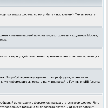
ходится вверху форума, но могут быть и исключения). Там вы можете
ожете изменить часовой пояс на тот, в котором вы находитесь: Москва,
елем.
так что в период действия летнего времени может появляться разница в
язык. Попробуйте узнать у администратора форума, может ли он
тельную информацию вы можете получить на сайте Группы phpBB (ссылка
сообщений вы оставили в форуме или на ваш статус в этом форуме. Чуть
оров зависит, включена ли поддержка аватар, и от них же зависит,