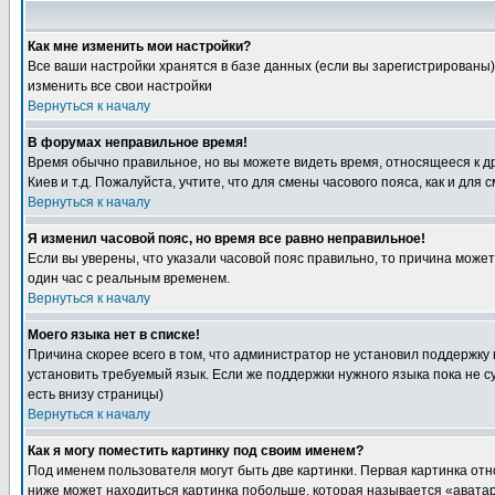
Как мне изменить мои настройки?
Все ваши настройки хранятся в базе данных (если вы зарегистрированы)
изменить все свои настройки
Вернуться к началу
В форумах неправильное время!
Время обычно правильное, но вы можете видеть время, относящееся к друг
Киев и т.д. Пожалуйста, учтите, что для смены часового пояса, как и д
Вернуться к началу
Я изменил часовой пояс, но время все равно неправильное!
Если вы уверены, что указали часовой пояс правильно, то причина може
один час с реальным временем.
Вернуться к началу
Моего языка нет в списке!
Причина скорее всего в том, что администратор не установил поддержку
установить требуемый язык. Если же поддержки нужного языка пока не 
есть внизу страницы)
Вернуться к началу
Как я могу поместить картинку под своим именем?
Под именем пользователя могут быть две картинки. Первая картинка отн
ниже может находиться картинка побольше, которая называется «аватара