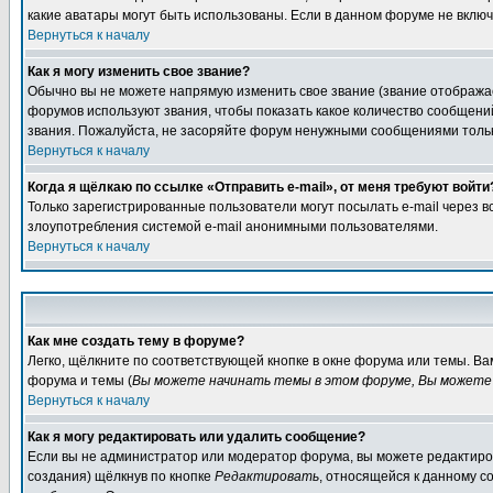
какие аватары могут быть использованы. Если в данном форуме не вклю
Вернуться к началу
Как я могу изменить свое звание?
Обычно вы не можете напрямую изменить свое звание (звание отображае
форумов используют звания, чтобы показать какое количество сообще
звания. Пожалуйста, не засоряйте форум ненужными сообщениями только
Вернуться к началу
Когда я щёлкаю по ссылке «Отправить e-mail», от меня требуют войти
Только зарегистрированные пользователи могут посылать e-mail через 
злоупотребления системой e-mail анонимными пользователями.
Вернуться к началу
Как мне создать тему в форуме?
Легко, щёлкните по соответствующей кнопке в окне форума или темы. В
форума и темы (
Вы можете начинать темы в этом форуме, Вы можете 
Вернуться к началу
Как я могу редактировать или удалить сообщение?
Если вы не администратор или модератор форума, вы можете редактиров
создания) щёлкнув по кнопке
Редактировать
, относящейся к данному с