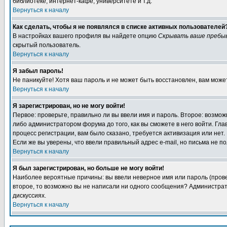
библиотеке, интернет-кафе, университете и т.д.
Вернуться к началу
Как сделать, чтобы я не появлялся в списке активных пользователей
В настройках вашего профиля вы найдете опцию
Скрывать ваше пребы
скрытый пользователь.
Вернуться к началу
Я забыл пароль!
Не паникуйте! Хотя ваш пароль и не может быть восстановлен, вам може
Вернуться к началу
Я зарегистрирован, но не могу войти!
Первое: проверьте, правильно ли вы ввели имя и пароль. Второе: возм
либо администратором форума до того, как вы сможете в него войти. Г
процесс регистрации, вам было сказано, требуется активизация или нет. 
Если же вы уверены, что ввели правильный адрес e-mail, но письма не п
Вернуться к началу
Я был зарегистрирован, но больше не могу войти!
Наиболее вероятные причины: вы ввели неверное имя или пароль (провер
второе, то возможно вы не написали ни одного сообщения? Администрат
дискуссиях.
Вернуться к началу