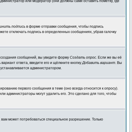
администратор или модератор (они должны сами оставить пометку, где
инить подпись
в форме отправки сообщения, чтобы подпись
жете отключать подпись в определенных сообщениях, убрав галочку
ля создания сообщений, вы увидите форму
Создать опрос
. Если же вы её
ь вариант ответа, введите его и щёлкните кнопку
Добавить вариант
. Вы
о устанавливается администратором.
ированию первого сообщения в теме (оно всегда относится к опросу).
 или администраторы могут удалить его. Это сделано для того, чтобы
, вам может потребоваться специальное разрешение. Только