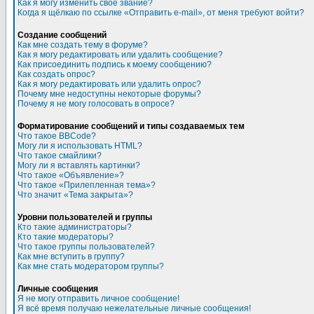
Как я могу изменить свое звание?
Когда я щёлкаю по ссылке «Отправить e-mail», от меня требуют войти?
Создание сообщений
Как мне создать тему в форуме?
Как я могу редактировать или удалить сообщение?
Как присоединить подпись к моему сообщению?
Как создать опрос?
Как я могу редактировать или удалить опрос?
Почему мне недоступны некоторые форумы?
Почему я не могу голосовать в опросе?
Форматирование сообщений и типы создаваемых тем
Что такое BBCode?
Могу ли я использовать HTML?
Что такое смайлики?
Могу ли я вставлять картинки?
Что такое «Объявление»?
Что такое «Прилепленная тема»?
Что значит «Тема закрыта»?
Уровни пользователей и группы
Кто такие администраторы?
Кто такие модераторы?
Что такое группы пользователей?
Как мне вступить в группу?
Как мне стать модератором группы?
Личные сообщения
Я не могу отправить личное сообщение!
Я всё время получаю нежелательные личные сообщения!