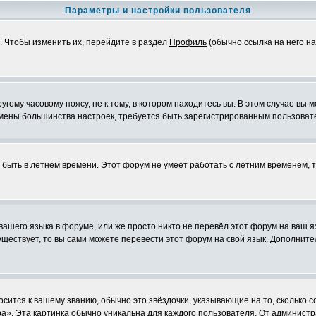
Параметры и настройки пользователя
. Чтобы изменить их, перейдите в раздел
Профиль
(обычно ссылка на него на
ому часовому поясу, не к тому, в котором находитесь вы. В этом случае вы м
ля смены большинства настроек, требуется быть зарегистрированным пользоват
т быть в летнем времени. Этот форум не умеет работать с летним временем, 
 вашего языка в форуме, или же просто никто не перевёл этот форум на ваш 
существует, то вы сами можете перевести этот форум на свой язык. Дополни
осится к вашему званию, обычно это звёздочки, указывающие на то, сколько 
». Эта картинка обычно уникальна для каждого пользователя. От администрат