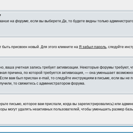
?
вание на форуме
, если вы выберете
Да
, то будете видны только администрат
т быть присвоен новый. Для этого кликните на
Я забыл пароль
, следуйте инс
ожно, ваша учетная запись требует активизации. Некоторые форумы требуют,
лавная причина, по которой требуется активизация, — она уменьшает возмож
Если вам был прислан e-mail, то следуйте инструкциям в письме, если вы не п
олучили, то свяжитесь с администратором форума.
ьте письмо, которое вам прислали, когда вы зарегистрировались) или админ
оры могут удалять неактивных пользователей, чтобы уменьшить размер базы