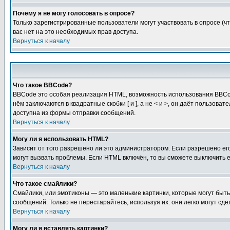
Почему я не могу голосовать в опросе?
Только зарегистрированные пользователи могут участвовать в опросе (чт
вас нет на это необходимых прав доступа.
Вернуться к началу
Что такое BBCode?
BBCode это особая реализация HTML, возможность использования BBCod
нём заключаются в квадратные скобки [ и ], а не < и >, он даёт польз
доступна из формы отправки сообщений.
Вернуться к началу
Могу ли я использовать HTML?
Зависит от того разрешено ли это администратором. Если разрешено его 
могут вызвать проблемы. Если HTML включён, то вы сможете выключить 
Вернуться к началу
Что такое смайлики?
Смайлики, или эмотиконы — это маленькие картинки, которые могут быть 
сообщений. Только не перестарайтесь, используя их: они легко могут с
Вернуться к началу
Могу ли я вставлять картинки?