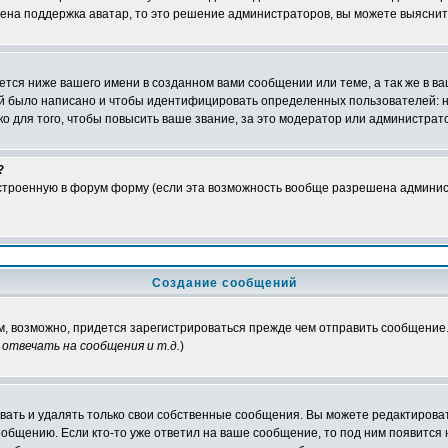
чена поддержка аватар, то это решение администраторов, вы можете выяснит
тся ниже вашего имени в созданном вами сообщении или теме, а так же в ва
ний было написано и чтобы идентифицировать определенных пользователей:
 для того, чтобы повысить ваше звание, за это модератор или администрат
?
встроенную в форум форму (если эта возможность вообще разрешена админис
Создание сообщений
ам, возможно, придется зарегистрироваться прежде чем отправить сообщение
отвечать на сообщения и т.д.
)
ать и удалять только свои собственные сообщения. Вы можете редактироват
ообщению. Если кто-то уже ответил на ваше сообщение, то под ним появится