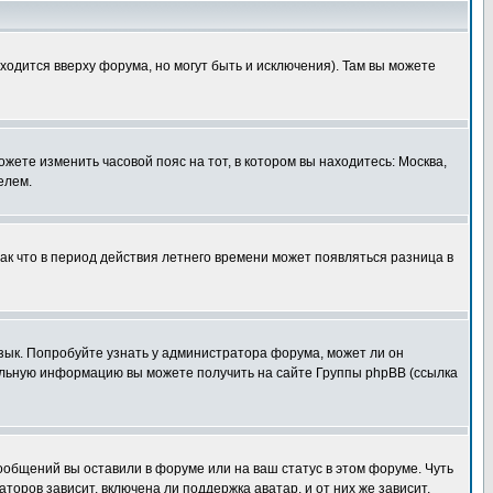
ходится вверху форума, но могут быть и исключения). Там вы можете
ожете изменить часовой пояс на тот, в котором вы находитесь: Москва,
елем.
так что в период действия летнего времени может появляться разница в
язык. Попробуйте узнать у администратора форума, может ли он
тельную информацию вы можете получить на сайте Группы phpBB (ссылка
сообщений вы оставили в форуме или на ваш статус в этом форуме. Чуть
оров зависит, включена ли поддержка аватар, и от них же зависит,