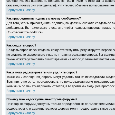
сообщение. Эта надпись не появляется, если никто не отвечал на ваше
сказано, почему они это сделали). Учтите, что обычные пользователи не 
Вернуться к началу
Как присоединить подпись к моему сообщению?
Для того, чтобы присоединить подпись, вы должны сначала создать её в
добавилась. Вы также можете сделать чтобы подпись присоединялась по
Присоединить подпись
)
Вернуться к началу
Как создать опрос?
Создать опрос легко: когда вы создаёте тему (или редактируете первое 
не видите, то скорее всего у вас нет прав на создание опроса. Вы должн
также можете установить лимит времени на опрос, 0 означает постоянны
Вернуться к началу
Как я могу редактировать или удалить опрос?
Также как и сообщения, опросы могут удалять только их создатели, мод
Если никто не успел проголосовать, то пользователи могут редактироват
нельзя было менять варианты ответов, в то время как люди уже проголос
Вернуться к началу
Почему мне недоступны некоторые форумы?
Некоторые форумы доступны только определённым пользователям или гр
модераторы или администраторы форума могут предоставить такое разр
Вернуться к началу