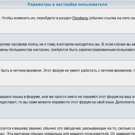
Параметры и настройки пользователя
. Чтобы изменить их, перейдите в раздел
Профиль
(обычно ссылка на него на
ому часовому поясу, не к тому, в котором находитесь вы. В этом случае вы м
ля смены большинства настроек, требуется быть зарегистрированным пользоват
т быть в летнем времени. Этот форум не умеет работать с летним временем, 
 вашего языка в форуме, или же просто никто не перевёл этот форум на ваш 
существует, то вы сами можете перевести этот форум на свой язык. Дополни
осится к вашему званию, обычно это звёздочки, указывающие на то, сколько 
». Эта картинка обычно уникальна для каждого пользователя. От администрат