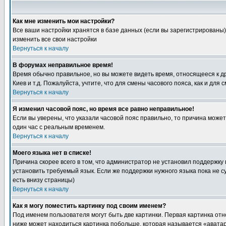
Как мне изменить мои настройки?
Все ваши настройки хранятся в базе данных (если вы зарегистрированы)
изменить все свои настройки
Вернуться к началу
В форумах неправильное время!
Время обычно правильное, но вы можете видеть время, относящееся к друг
Киев и т.д. Пожалуйста, учтите, что для смены часового пояса, как и д
Вернуться к началу
Я изменил часовой пояс, но время все равно неправильное!
Если вы уверены, что указали часовой пояс правильно, то причина може
один час с реальным временем.
Вернуться к началу
Моего языка нет в списке!
Причина скорее всего в том, что администратор не установил поддержку
установить требуемый язык. Если же поддержки нужного языка пока не 
есть внизу страницы)
Вернуться к началу
Как я могу поместить картинку под своим именем?
Под именем пользователя могут быть две картинки. Первая картинка отн
ниже может находиться картинка побольше, которая называется «аватара