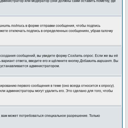
администратор или модератор (они должны сами оставить пометку, где
инить подпись
в форме отправки сообщения, чтобы подпись
жете отключать подпись в определенных сообщениях, убрав галочку
ля создания сообщений, вы увидите форму
Создать опрос
. Если же вы её
ь вариант ответа, введите его и щёлкните кнопку
Добавить вариант
. Вы
о устанавливается администратором.
ированию первого сообщения в теме (оно всегда относится к опросу).
 или администраторы могут удалить его. Это сделано для того, чтобы
, вам может потребоваться специальное разрешение. Только