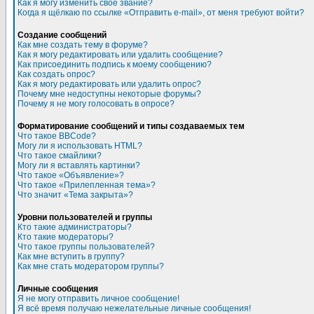
Как я могу изменить свое звание?
Когда я щёлкаю по ссылке «Отправить e-mail», от меня требуют войти?
Создание сообщений
Как мне создать тему в форуме?
Как я могу редактировать или удалить сообщение?
Как присоединить подпись к моему сообщению?
Как создать опрос?
Как я могу редактировать или удалить опрос?
Почему мне недоступны некоторые форумы?
Почему я не могу голосовать в опросе?
Форматирование сообщений и типы создаваемых тем
Что такое BBCode?
Могу ли я использовать HTML?
Что такое смайлики?
Могу ли я вставлять картинки?
Что такое «Объявление»?
Что такое «Прилепленная тема»?
Что значит «Тема закрыта»?
Уровни пользователей и группы
Кто такие администраторы?
Кто такие модераторы?
Что такое группы пользователей?
Как мне вступить в группу?
Как мне стать модератором группы?
Личные сообщения
Я не могу отправить личное сообщение!
Я всё время получаю нежелательные личные сообщения!