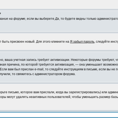
?
вание на форуме
, если вы выберете
Да
, то будете видны только администрат
т быть присвоен новый. Для этого кликните на
Я забыл пароль
, следуйте инс
ожно, ваша учетная запись требует активизации. Некоторые форумы требуют,
лавная причина, по которой требуется активизация, — она уменьшает возмож
Если вам был прислан e-mail, то следуйте инструкциям в письме, если вы не п
олучили, то свяжитесь с администратором форума.
ьте письмо, которое вам прислали, когда вы зарегистрировались) или админ
оры могут удалять неактивных пользователей, чтобы уменьшить размер базы