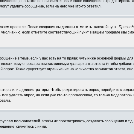
 сообщение, она также не появляется, если ваше сообщение отредактировал 
могут удалить сообщение, если на него уже кто-то ответил.
 своем профиле. После создания вы должны отметить галочкой пункт
Присоед
 умолчанию, если отметите соответствующий пункт в вашем профиле (вы смо
сообщение в теме, если у вас есть на то права) чуть ниже основной формы д
ы ввести тему опроса, затем как минимум два варианта ответа (чтобы добавит
й опрос. Также существует ограничение на количество вариантов ответа, он
ераторы или администраторы. Чтобы редактировать опрос, перейдите к редакт
ь или удалять опрос, но если уже кто-то проголосовал, то только модераторы
овали.
уппам пользователей. Чтобы их просматривать, создавать сообщения и т.д.
ешение, свяжитесь с ними.