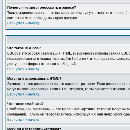
Почему я не могу голосовать в опросе?
Только зарегистрированные пользователи могут участвовать в опросе (чт
вас нет на это необходимых прав доступа.
Вернуться к началу
Что такое BBCode?
BBCode это особая реализация HTML, возможность использования BBCod
нём заключаются в квадратные скобки [ и ], а не < и >, он даёт польз
доступна из формы отправки сообщений.
Вернуться к началу
Могу ли я использовать HTML?
Зависит от того разрешено ли это администратором. Если разрешено его 
могут вызвать проблемы. Если HTML включён, то вы сможете выключить 
Вернуться к началу
Что такое смайлики?
Смайлики, или эмотиконы — это маленькие картинки, которые могут быть 
сообщений. Только не перестарайтесь, используя их: они легко могут с
Вернуться к началу
Могу ли я вставлять картинки?