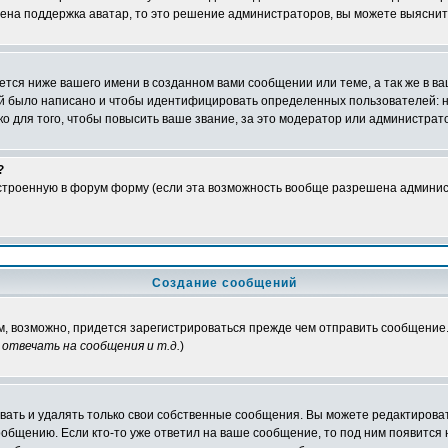
чена поддержка аватар, то это решение администраторов, вы можете выяснит
тся ниже вашего имени в созданном вами сообщении или теме, а так же в ва
ний было написано и чтобы идентифицировать определенных пользователей:
 для того, чтобы повысить ваше звание, за это модератор или администрат
?
встроенную в форум форму (если эта возможность вообще разрешена админис
Создание сообщений
ам, возможно, придется зарегистрироваться прежде чем отправить сообщение
отвечать на сообщения и т.д.
)
ать и удалять только свои собственные сообщения. Вы можете редактироват
ообщению. Если кто-то уже ответил на ваше сообщение, то под ним появится