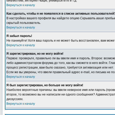
библиотеке, интернет-кафе, университете и т.д.
Вернуться к началу
Как сделать, чтобы я не появлялся в списке активных пользователей
В настройках вашего профиля вы найдете опцию
Скрывать ваше пребы
скрытый пользователь.
Вернуться к началу
Я забыл пароль!
Не паникуйте! Хотя ваш пароль и не может быть восстановлен, вам може
Вернуться к началу
Я зарегистрирован, но не могу войти!
Первое: проверьте, правильно ли вы ввели имя и пароль. Второе: возм
либо администратором форума до того, как вы сможете в него войти. Г
процесс регистрации, вам было сказано, требуется активизация или нет. 
Если же вы уверены, что ввели правильный адрес e-mail, но письма не п
Вернуться к началу
Я был зарегистрирован, но больше не могу войти!
Наиболее вероятные причины: вы ввели неверное имя или пароль (провер
второе, то возможно вы не написали ни одного сообщения? Администрат
дискуссиях.
Вернуться к началу