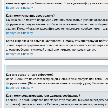
какие аватары могут быть использованы. Если в данном форуме не вклю
Вернуться к началу
Как я могу изменить свое звание?
Обычно вы не можете напрямую изменить свое звание (звание отображае
форумов используют звания, чтобы показать какое количество сообще
звания. Пожалуйста, не засоряйте форум ненужными сообщениями только
Вернуться к началу
Когда я щёлкаю по ссылке «Отправить e-mail», от меня требуют войти
Только зарегистрированные пользователи могут посылать e-mail через 
злоупотребления системой e-mail анонимными пользователями.
Вернуться к началу
Как мне создать тему в форуме?
Легко, щёлкните по соответствующей кнопке в окне форума или темы. В
форума и темы (
Вы можете начинать темы в этом форуме, Вы можете 
Вернуться к началу
Как я могу редактировать или удалить сообщение?
Если вы не администратор или модератор форума, вы можете редактиров
создания) щёлкнув по кнопке
Редактировать
, относящейся к данному с