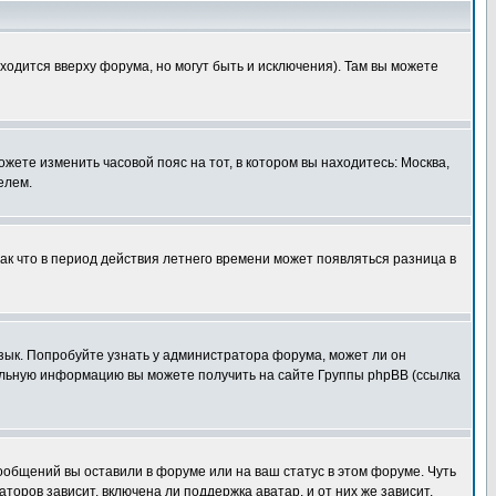
ходится вверху форума, но могут быть и исключения). Там вы можете
ожете изменить часовой пояс на тот, в котором вы находитесь: Москва,
елем.
так что в период действия летнего времени может появляться разница в
язык. Попробуйте узнать у администратора форума, может ли он
тельную информацию вы можете получить на сайте Группы phpBB (ссылка
сообщений вы оставили в форуме или на ваш статус в этом форуме. Чуть
оров зависит, включена ли поддержка аватар, и от них же зависит,