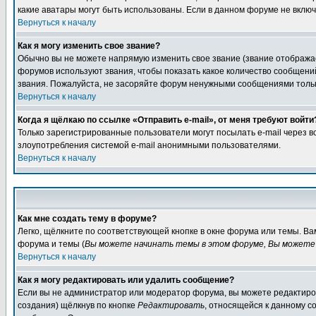
какие аватары могут быть использованы. Если в данном форуме не вклю
Вернуться к началу
Как я могу изменить свое звание?
Обычно вы не можете напрямую изменить свое звание (звание отображае
форумов используют звания, чтобы показать какое количество сообще
звания. Пожалуйста, не засоряйте форум ненужными сообщениями только
Вернуться к началу
Когда я щёлкаю по ссылке «Отправить e-mail», от меня требуют войти
Только зарегистрированные пользователи могут посылать e-mail через 
злоупотребления системой e-mail анонимными пользователями.
Вернуться к началу
Как мне создать тему в форуме?
Легко, щёлкните по соответствующей кнопке в окне форума или темы. В
форума и темы (
Вы можете начинать темы в этом форуме, Вы можете 
Вернуться к началу
Как я могу редактировать или удалить сообщение?
Если вы не администратор или модератор форума, вы можете редактиров
создания) щёлкнув по кнопке
Редактировать
, относящейся к данному с