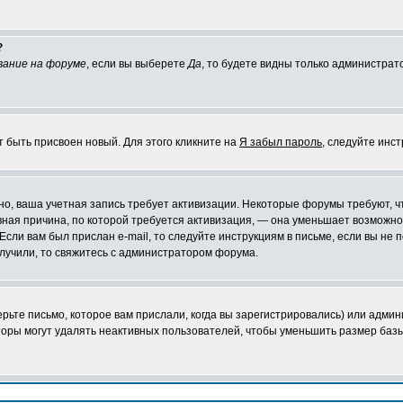
?
вание на форуме
, если вы выберете
Да
, то будете видны только администрат
т быть присвоен новый. Для этого кликните на
Я забыл пароль
, следуйте инс
ожно, ваша учетная запись требует активизации. Некоторые форумы требуют,
лавная причина, по которой требуется активизация, — она уменьшает возмож
Если вам был прислан e-mail, то следуйте инструкциям в письме, если вы не п
олучили, то свяжитесь с администратором форума.
ьте письмо, которое вам прислали, когда вы зарегистрировались) или админ
оры могут удалять неактивных пользователей, чтобы уменьшить размер базы