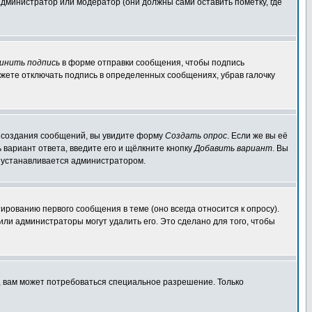
администратор или модератор (они должны сами оставить пометку, где
инить подпись
в форме отправки сообщения, чтобы подпись
жете отключать подпись в определенных сообщениях, убрав галочку
ля создания сообщений, вы увидите форму
Создать опрос
. Если же вы её
ь вариант ответа, введите его и щёлкните кнопку
Добавить вариант
. Вы
о устанавливается администратором.
ированию первого сообщения в теме (оно всегда относится к опросу).
 или администраторы могут удалить его. Это сделано для того, чтобы
, вам может потребоваться специальное разрешение. Только