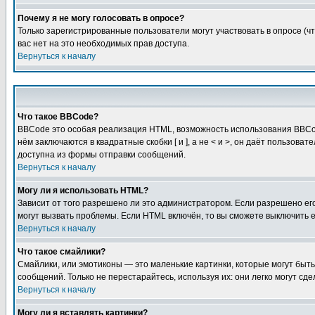
Почему я не могу голосовать в опросе?
Только зарегистрированные пользователи могут участвовать в опросе (чт
вас нет на это необходимых прав доступа.
Вернуться к началу
Что такое BBCode?
BBCode это особая реализация HTML, возможность использования BBCod
нём заключаются в квадратные скобки [ и ], а не < и >, он даёт польз
доступна из формы отправки сообщений.
Вернуться к началу
Могу ли я использовать HTML?
Зависит от того разрешено ли это администратором. Если разрешено его 
могут вызвать проблемы. Если HTML включён, то вы сможете выключить 
Вернуться к началу
Что такое смайлики?
Смайлики, или эмотиконы — это маленькие картинки, которые могут быть 
сообщений. Только не перестарайтесь, используя их: они легко могут с
Вернуться к началу
Могу ли я вставлять картинки?