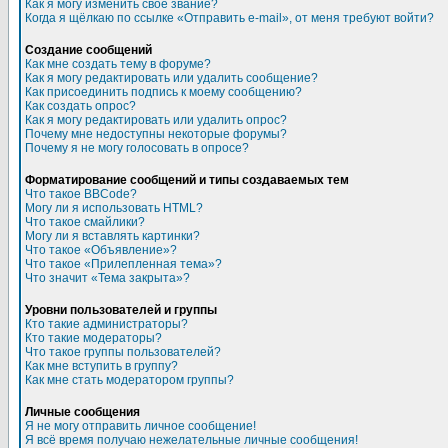
Как я могу изменить свое звание?
Когда я щёлкаю по ссылке «Отправить e-mail», от меня требуют войти?
Создание сообщений
Как мне создать тему в форуме?
Как я могу редактировать или удалить сообщение?
Как присоединить подпись к моему сообщению?
Как создать опрос?
Как я могу редактировать или удалить опрос?
Почему мне недоступны некоторые форумы?
Почему я не могу голосовать в опросе?
Форматирование сообщений и типы создаваемых тем
Что такое BBCode?
Могу ли я использовать HTML?
Что такое смайлики?
Могу ли я вставлять картинки?
Что такое «Объявление»?
Что такое «Прилепленная тема»?
Что значит «Тема закрыта»?
Уровни пользователей и группы
Кто такие администраторы?
Кто такие модераторы?
Что такое группы пользователей?
Как мне вступить в группу?
Как мне стать модератором группы?
Личные сообщения
Я не могу отправить личное сообщение!
Я всё время получаю нежелательные личные сообщения!