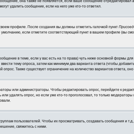
 сообщение, она также не появляется, если ваше сообщение отредактировал 
могут удалить сообщение, если на него уже кто-то ответил.
 своем профиле. После создания вы должны отметить галочкой пункт
Присоед
 умолчанию, если отметите соответствующий пункт в вашем профиле (вы смо
сообщение в теме, если у вас есть на то права) чуть ниже основной формы д
ы ввести тему опроса, затем как минимум два варианта ответа (чтобы добавит
й опрос. Также существует ограничение на количество вариантов ответа, он
ераторы или администраторы. Чтобы редактировать опрос, перейдите к редакт
ь или удалять опрос, но если уже кто-то проголосовал, то только модераторы
овали.
уппам пользователей. Чтобы их просматривать, создавать сообщения и т.д.
ешение, свяжитесь с ними.