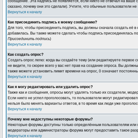
сообщение. Эта надпись не появляется, если никто не отвечал на ваше
сказано, почему они это сделали). Учтите, что обычные пользователи не 
Вернуться к началу
Как присоединить подпись к моему сообщению?
Для того, чтобы присоединить подпись, вы должны сначала создать её в
добавилась. Вы также можете сделать чтобы подпись присоединялась по
Присоединить подпись
)
Вернуться к началу
Как создать опрос?
Создать опрос легко: когда вы создаёте тему (или редактируете первое 
не видите, то скорее всего у вас нет прав на создание опроса. Вы должн
также можете установить лимит времени на опрос, 0 означает постоянны
Вернуться к началу
Как я могу редактировать или удалить опрос?
Также как и сообщения, опросы могут удалять только их создатели, мод
Если никто не успел проголосовать, то пользователи могут редактироват
нельзя было менять варианты ответов, в то время как люди уже проголос
Вернуться к началу
Почему мне недоступны некоторые форумы?
Некоторые форумы доступны только определённым пользователям или гр
модераторы или администраторы форума могут предоставить такое разр
Вернуться к началу