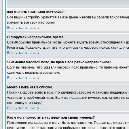
Как мне изменить мои настройки?
Все ваши настройки хранятся в базе данных (если вы зарегистрированы)
изменить все свои настройки
Вернуться к началу
В форумах неправильное время!
Время обычно правильное, но вы можете видеть время, относящееся к друг
Киев и т.д. Пожалуйста, учтите, что для смены часового пояса, как и д
Вернуться к началу
Я изменил часовой пояс, но время все равно неправильное!
Если вы уверены, что указали часовой пояс правильно, то причина може
один час с реальным временем.
Вернуться к началу
Моего языка нет в списке!
Причина скорее всего в том, что администратор не установил поддержку
установить требуемый язык. Если же поддержки нужного языка пока не 
есть внизу страницы)
Вернуться к началу
Как я могу поместить картинку под своим именем?
Под именем пользователя могут быть две картинки. Первая картинка отн
ниже может находиться картинка побольше, которая называется «аватара