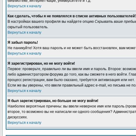
библиотеке, интернет-кафе, университете и т.д.
Вернуться к началу
Как сделать, чтобы я не появлялся в списке активных пользователей
В настройках вашего профиля вы найдете опцию
Скрывать ваше пребы
скрытый пользователь.
Вернуться к началу
Я забыл пароль!
Не паникуйте! Хотя ваш пароль и не может быть восстановлен, вам може
Вернуться к началу
Я зарегистрирован, но не могу войти!
Первое: проверьте, правильно ли вы ввели имя и пароль. Второе: возм
либо администратором форума до того, как вы сможете в него войти. Г
процесс регистрации, вам было сказано, требуется активизация или нет. 
Если же вы уверены, что ввели правильный адрес e-mail, но письма не п
Вернуться к началу
Я был зарегистрирован, но больше не могу войти!
Наиболее вероятные причины: вы ввели неверное имя или пароль (провер
второе, то возможно вы не написали ни одного сообщения? Администрат
дискуссиях.
Вернуться к началу