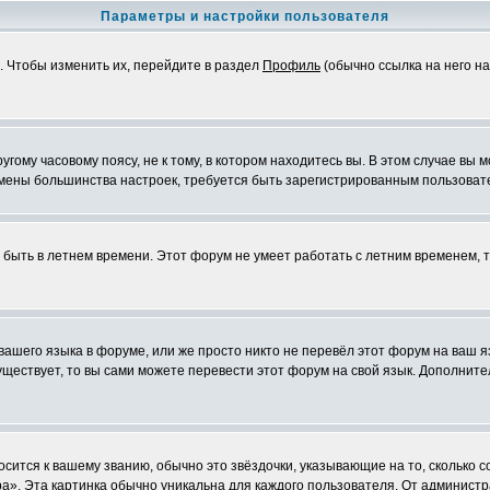
Параметры и настройки пользователя
. Чтобы изменить их, перейдите в раздел
Профиль
(обычно ссылка на него на
ому часовому поясу, не к тому, в котором находитесь вы. В этом случае вы м
ля смены большинства настроек, требуется быть зарегистрированным пользоват
т быть в летнем времени. Этот форум не умеет работать с летним временем, 
 вашего языка в форуме, или же просто никто не перевёл этот форум на ваш 
существует, то вы сами можете перевести этот форум на свой язык. Дополни
осится к вашему званию, обычно это звёздочки, указывающие на то, сколько 
». Эта картинка обычно уникальна для каждого пользователя. От администрат