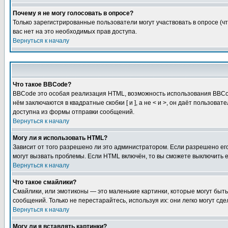
Почему я не могу голосовать в опросе?
Только зарегистрированные пользователи могут участвовать в опросе (чт
вас нет на это необходимых прав доступа.
Вернуться к началу
Что такое BBCode?
BBCode это особая реализация HTML, возможность использования BBCod
нём заключаются в квадратные скобки [ и ], а не < и >, он даёт польз
доступна из формы отправки сообщений.
Вернуться к началу
Могу ли я использовать HTML?
Зависит от того разрешено ли это администратором. Если разрешено его 
могут вызвать проблемы. Если HTML включён, то вы сможете выключить 
Вернуться к началу
Что такое смайлики?
Смайлики, или эмотиконы — это маленькие картинки, которые могут быть 
сообщений. Только не перестарайтесь, используя их: они легко могут с
Вернуться к началу
Могу ли я вставлять картинки?