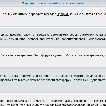
Параметры и настройки пользователя
. Чтобы изменить их, перейдите в раздел
Профиль
(обычно ссылка на него на
ому часовому поясу, не к тому, в котором находитесь вы. В этом случае вы м
ля смены большинства настроек, требуется быть зарегистрированным пользоват
т быть в летнем времени. Этот форум не умеет работать с летним временем, 
 вашего языка в форуме, или же просто никто не перевёл этот форум на ваш 
существует, то вы сами можете перевести этот форум на свой язык. Дополни
осится к вашему званию, обычно это звёздочки, указывающие на то, сколько 
». Эта картинка обычно уникальна для каждого пользователя. От администрат