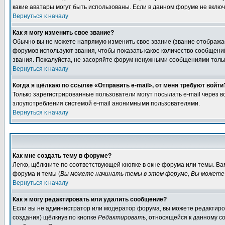
какие аватары могут быть использованы. Если в данном форуме не вклю
Вернуться к началу
Как я могу изменить свое звание?
Обычно вы не можете напрямую изменить свое звание (звание отображае
форумов используют звания, чтобы показать какое количество сообще
звания. Пожалуйста, не засоряйте форум ненужными сообщениями только
Вернуться к началу
Когда я щёлкаю по ссылке «Отправить e-mail», от меня требуют войти
Только зарегистрированные пользователи могут посылать e-mail через 
злоупотребления системой e-mail анонимными пользователями.
Вернуться к началу
Как мне создать тему в форуме?
Легко, щёлкните по соответствующей кнопке в окне форума или темы. В
форума и темы (
Вы можете начинать темы в этом форуме, Вы можете 
Вернуться к началу
Как я могу редактировать или удалить сообщение?
Если вы не администратор или модератор форума, вы можете редактиров
создания) щёлкнув по кнопке
Редактировать
, относящейся к данному с