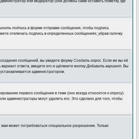
администратор или модератор (они должны сами оставить пометку, где
инить подпись
в форме отправки сообщения, чтобы подпись
жете отключать подпись в определенных сообщениях, убрав галочку
ля создания сообщений, вы увидите форму
Создать опрос
. Если же вы её
ь вариант ответа, введите его и щёлкните кнопку
Добавить вариант
. Вы
о устанавливается администратором.
ированию первого сообщения в теме (оно всегда относится к опросу).
 или администраторы могут удалить его. Это сделано для того, чтобы
, вам может потребоваться специальное разрешение. Только