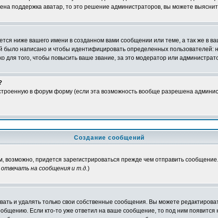
чена поддержка аватар, то это решение администраторов, вы можете выяснит
тся ниже вашего имени в созданном вами сообщении или теме, а так же в ва
ний было написано и чтобы идентифицировать определенных пользователей:
 для того, чтобы повысить ваше звание, за это модератор или администрат
?
встроенную в форум форму (если эта возможность вообще разрешена админис
Создание сообщений
ам, возможно, придется зарегистрироваться прежде чем отправить сообщение
отвечать на сообщения и т.д.
)
ать и удалять только свои собственные сообщения. Вы можете редактироват
ообщению. Если кто-то уже ответил на ваше сообщение, то под ним появится