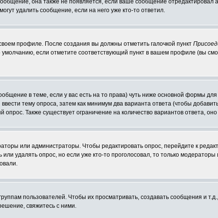
 сообщение, она также не появляется, если ваше сообщение отредактировал 
могут удалить сообщение, если на него уже кто-то ответил.
 своем профиле. После создания вы должны отметить галочкой пункт
Присоед
 умолчанию, если отметите соответствующий пункт в вашем профиле (вы смо
сообщение в теме, если у вас есть на то права) чуть ниже основной формы д
ы ввести тему опроса, затем как минимум два варианта ответа (чтобы добавит
й опрос. Также существует ограничение на количество вариантов ответа, он
ераторы или администраторы. Чтобы редактировать опрос, перейдите к редакт
ь или удалять опрос, но если уже кто-то проголосовал, то только модераторы
овали.
уппам пользователей. Чтобы их просматривать, создавать сообщения и т.д.
ешение, свяжитесь с ними.