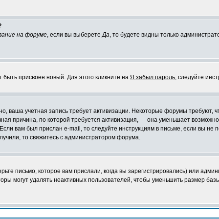
?
вание на форуме
, если вы выберете
Да
, то будете видны только администрат
т быть присвоен новый. Для этого кликните на
Я забыл пароль
, следуйте инс
ожно, ваша учетная запись требует активизации. Некоторые форумы требуют,
лавная причина, по которой требуется активизация, — она уменьшает возмож
Если вам был прислан e-mail, то следуйте инструкциям в письме, если вы не п
олучили, то свяжитесь с администратором форума.
ьте письмо, которое вам прислали, когда вы зарегистрировались) или админ
оры могут удалять неактивных пользователей, чтобы уменьшить размер базы