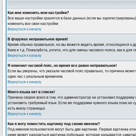
Как мне изменить мои настройки?
Все ваши настройки хранятся в базе данных (если вы зарегистрированы)
изменить все свои настройки
Вернуться к началу
В форумах неправильное время!
Время обычно правильное, но вы можете видеть время, относящееся к друг
Киев и т.д. Пожалуйста, учтите, что для смены часового пояса, как и д
Вернуться к началу
Я изменил часовой пояс, но время все равно неправильное!
Если вы уверены, что указали часовой пояс правильно, то причина може
один час с реальным временем.
Вернуться к началу
Моего языка нет в списке!
Причина скорее всего в том, что администратор не установил поддержку
установить требуемый язык. Если же поддержки нужного языка пока не 
есть внизу страницы)
Вернуться к началу
Как я могу поместить картинку под своим именем?
Под именем пользователя могут быть две картинки. Первая картинка отн
ниже может находиться картинка побольше, которая называется «аватара