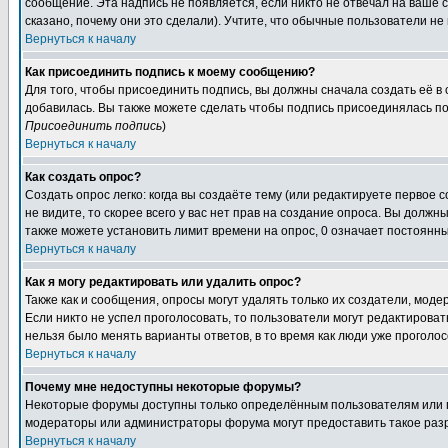
сообщение. Эта надпись не появляется, если никто не отвечал на ваше
сказано, почему они это сделали). Учтите, что обычные пользователи не 
Вернуться к началу
Как присоединить подпись к моему сообщению?
Для того, чтобы присоединить подпись, вы должны сначала создать её в
добавилась. Вы также можете сделать чтобы подпись присоединялась по
Присоединить подпись
)
Вернуться к началу
Как создать опрос?
Создать опрос легко: когда вы создаёте тему (или редактируете первое 
не видите, то скорее всего у вас нет прав на создание опроса. Вы должн
также можете установить лимит времени на опрос, 0 означает постоянны
Вернуться к началу
Как я могу редактировать или удалить опрос?
Также как и сообщения, опросы могут удалять только их создатели, мод
Если никто не успел проголосовать, то пользователи могут редактироват
нельзя было менять варианты ответов, в то время как люди уже проголос
Вернуться к началу
Почему мне недоступны некоторые форумы?
Некоторые форумы доступны только определённым пользователям или гр
модераторы или администраторы форума могут предоставить такое разр
Вернуться к началу