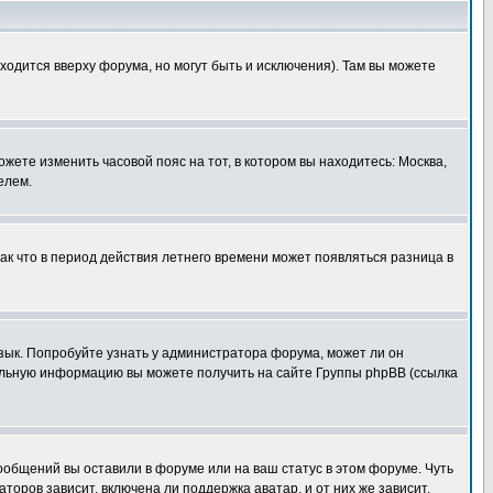
ходится вверху форума, но могут быть и исключения). Там вы можете
ожете изменить часовой пояс на тот, в котором вы находитесь: Москва,
елем.
так что в период действия летнего времени может появляться разница в
язык. Попробуйте узнать у администратора форума, может ли он
тельную информацию вы можете получить на сайте Группы phpBB (ссылка
сообщений вы оставили в форуме или на ваш статус в этом форуме. Чуть
оров зависит, включена ли поддержка аватар, и от них же зависит,