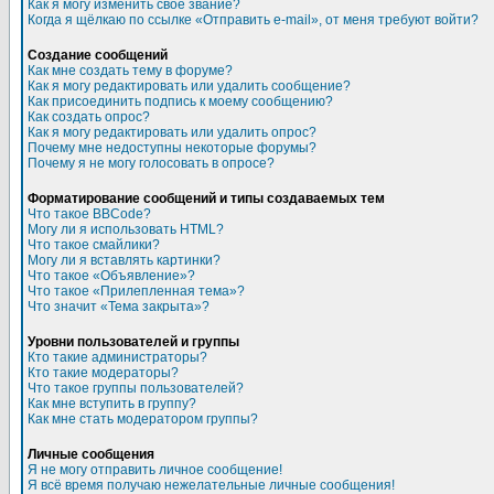
Как я могу изменить свое звание?
Когда я щёлкаю по ссылке «Отправить e-mail», от меня требуют войти?
Создание сообщений
Как мне создать тему в форуме?
Как я могу редактировать или удалить сообщение?
Как присоединить подпись к моему сообщению?
Как создать опрос?
Как я могу редактировать или удалить опрос?
Почему мне недоступны некоторые форумы?
Почему я не могу голосовать в опросе?
Форматирование сообщений и типы создаваемых тем
Что такое BBCode?
Могу ли я использовать HTML?
Что такое смайлики?
Могу ли я вставлять картинки?
Что такое «Объявление»?
Что такое «Прилепленная тема»?
Что значит «Тема закрыта»?
Уровни пользователей и группы
Кто такие администраторы?
Кто такие модераторы?
Что такое группы пользователей?
Как мне вступить в группу?
Как мне стать модератором группы?
Личные сообщения
Я не могу отправить личное сообщение!
Я всё время получаю нежелательные личные сообщения!