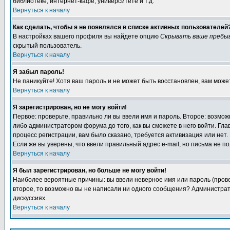
библиотеке, интернет-кафе, университете и т.д.
Вернуться к началу
Как сделать, чтобы я не появлялся в списке активных пользователей
В настройках вашего профиля вы найдете опцию
Скрывать ваше пребы
скрытый пользователь.
Вернуться к началу
Я забыл пароль!
Не паникуйте! Хотя ваш пароль и не может быть восстановлен, вам може
Вернуться к началу
Я зарегистрирован, но не могу войти!
Первое: проверьте, правильно ли вы ввели имя и пароль. Второе: возм
либо администратором форума до того, как вы сможете в него войти. Г
процесс регистрации, вам было сказано, требуется активизация или нет. 
Если же вы уверены, что ввели правильный адрес e-mail, но письма не п
Вернуться к началу
Я был зарегистрирован, но больше не могу войти!
Наиболее вероятные причины: вы ввели неверное имя или пароль (провер
второе, то возможно вы не написали ни одного сообщения? Администрат
дискуссиях.
Вернуться к началу