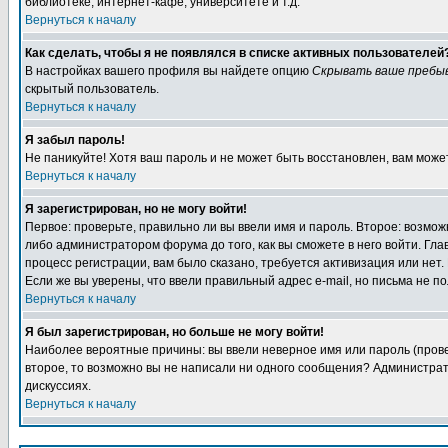
библиотеке, интернет-кафе, университете и т.д.
Вернуться к началу
Как сделать, чтобы я не появлялся в списке активных пользователей
В настройках вашего профиля вы найдете опцию
Скрывать ваше пребы
скрытый пользователь.
Вернуться к началу
Я забыл пароль!
Не паникуйте! Хотя ваш пароль и не может быть восстановлен, вам може
Вернуться к началу
Я зарегистрирован, но не могу войти!
Первое: проверьте, правильно ли вы ввели имя и пароль. Второе: возм
либо администратором форума до того, как вы сможете в него войти. Г
процесс регистрации, вам было сказано, требуется активизация или нет. 
Если же вы уверены, что ввели правильный адрес e-mail, но письма не п
Вернуться к началу
Я был зарегистрирован, но больше не могу войти!
Наиболее вероятные причины: вы ввели неверное имя или пароль (провер
второе, то возможно вы не написали ни одного сообщения? Администрат
дискуссиях.
Вернуться к началу