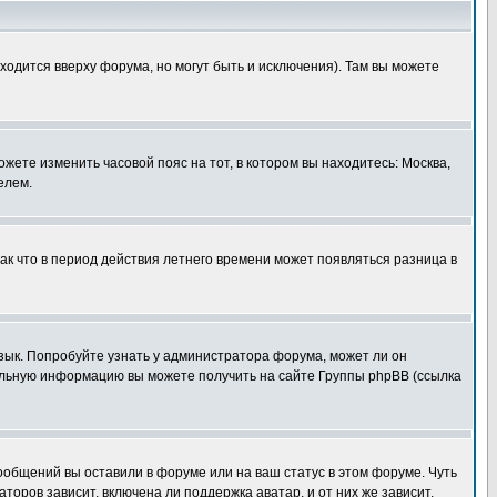
ходится вверху форума, но могут быть и исключения). Там вы можете
ожете изменить часовой пояс на тот, в котором вы находитесь: Москва,
елем.
так что в период действия летнего времени может появляться разница в
язык. Попробуйте узнать у администратора форума, может ли он
тельную информацию вы можете получить на сайте Группы phpBB (ссылка
сообщений вы оставили в форуме или на ваш статус в этом форуме. Чуть
оров зависит, включена ли поддержка аватар, и от них же зависит,