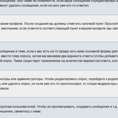
 сообщение, она также не появляется, если ваше сообщение отредактировал 
могут удалить сообщение, если на него уже кто-то ответил.
 своем профиле. После создания вы должны отметить галочкой пункт
Присоед
 умолчанию, если отметите соответствующий пункт в вашем профиле (вы смо
сообщение в теме, если у вас есть на то права) чуть ниже основной формы д
ы ввести тему опроса, затем как минимум два варианта ответа (чтобы добавит
й опрос. Также существует ограничение на количество вариантов ответа, он
ераторы или администраторы. Чтобы редактировать опрос, перейдите к редакт
ь или удалять опрос, но если уже кто-то проголосовал, то только модераторы
овали.
уппам пользователей. Чтобы их просматривать, создавать сообщения и т.д.
ешение, свяжитесь с ними.