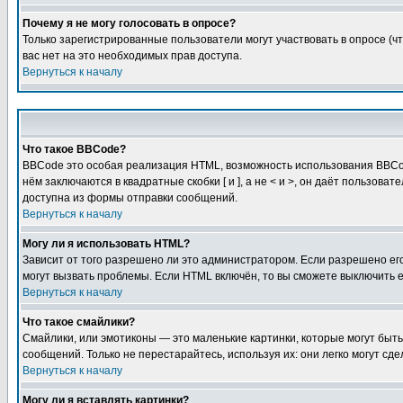
Почему я не могу голосовать в опросе?
Только зарегистрированные пользователи могут участвовать в опросе (чт
вас нет на это необходимых прав доступа.
Вернуться к началу
Что такое BBCode?
BBCode это особая реализация HTML, возможность использования BBCod
нём заключаются в квадратные скобки [ и ], а не < и >, он даёт польз
доступна из формы отправки сообщений.
Вернуться к началу
Могу ли я использовать HTML?
Зависит от того разрешено ли это администратором. Если разрешено его 
могут вызвать проблемы. Если HTML включён, то вы сможете выключить 
Вернуться к началу
Что такое смайлики?
Смайлики, или эмотиконы — это маленькие картинки, которые могут быть 
сообщений. Только не перестарайтесь, используя их: они легко могут с
Вернуться к началу
Могу ли я вставлять картинки?