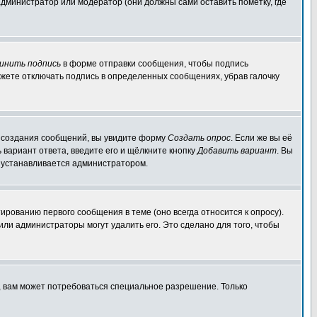
администратор или модератор (они должны сами оставить пометку, где
инить подпись
в форме отправки сообщения, чтобы подпись
жете отключать подпись в определенных сообщениях, убрав галочку
ля создания сообщений, вы увидите форму
Создать опрос
. Если же вы её
ь вариант ответа, введите его и щёлкните кнопку
Добавить вариант
. Вы
о устанавливается администратором.
ированию первого сообщения в теме (оно всегда относится к опросу).
 или администраторы могут удалить его. Это сделано для того, чтобы
, вам может потребоваться специальное разрешение. Только