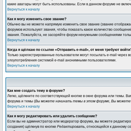
какие аватары могут быть использованы. Если в данном форуме не вклю
Вернуться к началу
Как я могу изменить свое звание?
Обычно вы не можете напрямую изменить свое звание (звание отображае
форумов используют звания, чтобы показать какое количество сообще
звания. Пожалуйста, не засоряйте форум ненужными сообщениями только
Вернуться к началу
Когда я щёлкаю по ссылке «Отправить e-mail», от меня требуют войти
Только зарегистрированные пользователи могут посылать e-mail через 
злоупотребления системой e-mail анонимными пользователями.
Вернуться к началу
Как мне создать тему в форуме?
Легко, щёлкните по соответствующей кнопке в окне форума или темы. В
форума и темы (
Вы можете начинать темы в этом форуме, Вы можете 
Вернуться к началу
Как я могу редактировать или удалить сообщение?
Если вы не администратор или модератор форума, вы можете редактиров
создания) щёлкнув по кнопке
Редактировать
, относящейся к данному с