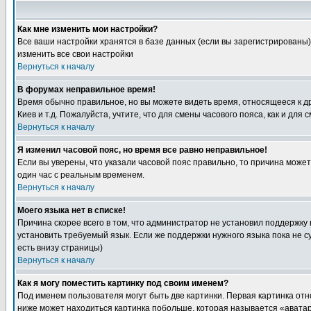
Как мне изменить мои настройки?
Все ваши настройки хранятся в базе данных (если вы зарегистрированы)
изменить все свои настройки
Вернуться к началу
В форумах неправильное время!
Время обычно правильное, но вы можете видеть время, относящееся к друг
Киев и т.д. Пожалуйста, учтите, что для смены часового пояса, как и д
Вернуться к началу
Я изменил часовой пояс, но время все равно неправильное!
Если вы уверены, что указали часовой пояс правильно, то причина може
один час с реальным временем.
Вернуться к началу
Моего языка нет в списке!
Причина скорее всего в том, что администратор не установил поддержку
установить требуемый язык. Если же поддержки нужного языка пока не 
есть внизу страницы)
Вернуться к началу
Как я могу поместить картинку под своим именем?
Под именем пользователя могут быть две картинки. Первая картинка отн
ниже может находиться картинка побольше, которая называется «аватара