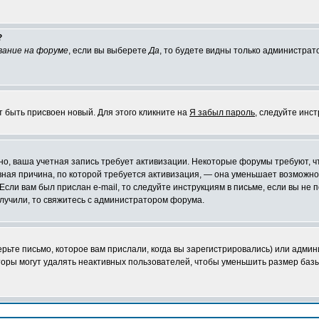
?
вание на форуме
, если вы выберете
Да
, то будете видны только администрат
т быть присвоен новый. Для этого кликните на
Я забыл пароль
, следуйте инс
ожно, ваша учетная запись требует активизации. Некоторые форумы требуют,
лавная причина, по которой требуется активизация, — она уменьшает возмож
Если вам был прислан e-mail, то следуйте инструкциям в письме, если вы не п
олучили, то свяжитесь с администратором форума.
ьте письмо, которое вам прислали, когда вы зарегистрировались) или админ
оры могут удалять неактивных пользователей, чтобы уменьшить размер базы