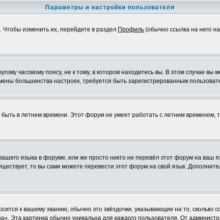
Параметры и настройки пользователя
. Чтобы изменить их, перейдите в раздел
Профиль
(обычно ссылка на него на
ому часовому поясу, не к тому, в котором находитесь вы. В этом случае вы м
ля смены большинства настроек, требуется быть зарегистрированным пользоват
т быть в летнем времени. Этот форум не умеет работать с летним временем, 
 вашего языка в форуме, или же просто никто не перевёл этот форум на ваш 
существует, то вы сами можете перевести этот форум на свой язык. Дополни
осится к вашему званию, обычно это звёздочки, указывающие на то, сколько 
». Эта картинка обычно уникальна для каждого пользователя. От администрат