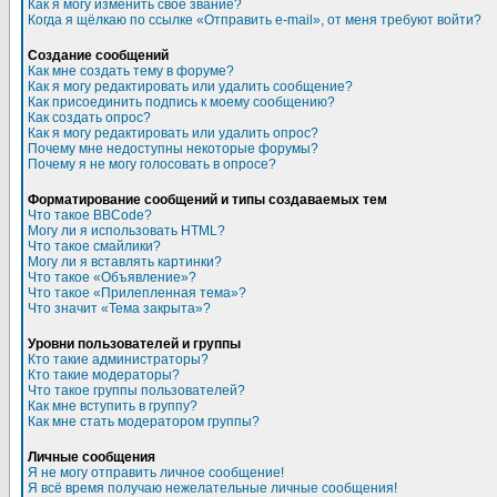
Как я могу изменить свое звание?
Когда я щёлкаю по ссылке «Отправить e-mail», от меня требуют войти?
Создание сообщений
Как мне создать тему в форуме?
Как я могу редактировать или удалить сообщение?
Как присоединить подпись к моему сообщению?
Как создать опрос?
Как я могу редактировать или удалить опрос?
Почему мне недоступны некоторые форумы?
Почему я не могу голосовать в опросе?
Форматирование сообщений и типы создаваемых тем
Что такое BBCode?
Могу ли я использовать HTML?
Что такое смайлики?
Могу ли я вставлять картинки?
Что такое «Объявление»?
Что такое «Прилепленная тема»?
Что значит «Тема закрыта»?
Уровни пользователей и группы
Кто такие администраторы?
Кто такие модераторы?
Что такое группы пользователей?
Как мне вступить в группу?
Как мне стать модератором группы?
Личные сообщения
Я не могу отправить личное сообщение!
Я всё время получаю нежелательные личные сообщения!