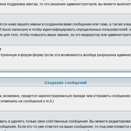
чена поддержка аватар, то это решение администраторов, вы можете выяснит
тся ниже вашего имени в созданном вами сообщении или теме, а так же в ва
ний было написано и чтобы идентифицировать определенных пользователей:
 для того, чтобы повысить ваше звание, за это модератор или администрат
?
встроенную в форум форму (если эта возможность вообще разрешена админис
Создание сообщений
ам, возможно, придется зарегистрироваться прежде чем отправить сообщение
отвечать на сообщения и т.д.
)
ать и удалять только свои собственные сообщения. Вы можете редактироват
ообщению. Если кто-то уже ответил на ваше сообщение, то под ним появится