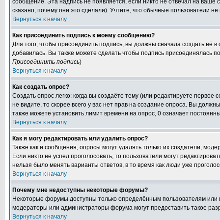
сообщение. Эта надпись не появляется, если никто не отвечал на ваше
сказано, почему они это сделали). Учтите, что обычные пользователи не 
Вернуться к началу
Как присоединить подпись к моему сообщению?
Для того, чтобы присоединить подпись, вы должны сначала создать её в
добавилась. Вы также можете сделать чтобы подпись присоединялась по
Присоединить подпись
)
Вернуться к началу
Как создать опрос?
Создать опрос легко: когда вы создаёте тему (или редактируете первое 
не видите, то скорее всего у вас нет прав на создание опроса. Вы должн
также можете установить лимит времени на опрос, 0 означает постоянны
Вернуться к началу
Как я могу редактировать или удалить опрос?
Также как и сообщения, опросы могут удалять только их создатели, мод
Если никто не успел проголосовать, то пользователи могут редактироват
нельзя было менять варианты ответов, в то время как люди уже проголос
Вернуться к началу
Почему мне недоступны некоторые форумы?
Некоторые форумы доступны только определённым пользователям или гр
модераторы или администраторы форума могут предоставить такое разр
Вернуться к началу