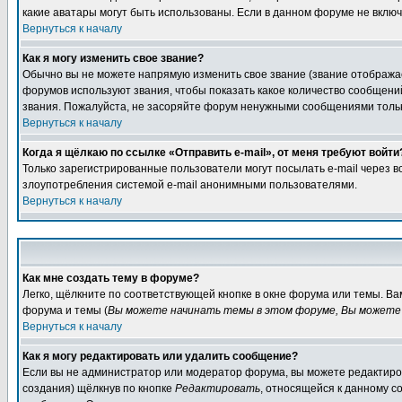
какие аватары могут быть использованы. Если в данном форуме не вклю
Вернуться к началу
Как я могу изменить свое звание?
Обычно вы не можете напрямую изменить свое звание (звание отображае
форумов используют звания, чтобы показать какое количество сообще
звания. Пожалуйста, не засоряйте форум ненужными сообщениями только
Вернуться к началу
Когда я щёлкаю по ссылке «Отправить e-mail», от меня требуют войти
Только зарегистрированные пользователи могут посылать e-mail через 
злоупотребления системой e-mail анонимными пользователями.
Вернуться к началу
Как мне создать тему в форуме?
Легко, щёлкните по соответствующей кнопке в окне форума или темы. В
форума и темы (
Вы можете начинать темы в этом форуме, Вы можете 
Вернуться к началу
Как я могу редактировать или удалить сообщение?
Если вы не администратор или модератор форума, вы можете редактиров
создания) щёлкнув по кнопке
Редактировать
, относящейся к данному с