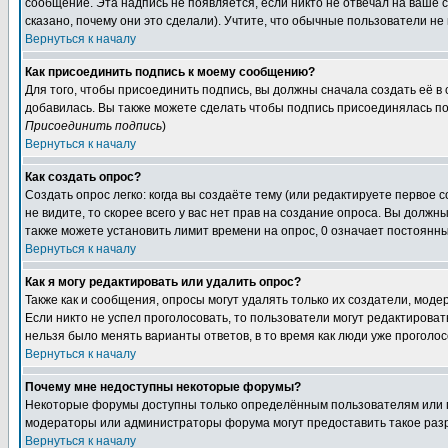
сообщение. Эта надпись не появляется, если никто не отвечал на ваше
сказано, почему они это сделали). Учтите, что обычные пользователи не 
Вернуться к началу
Как присоединить подпись к моему сообщению?
Для того, чтобы присоединить подпись, вы должны сначала создать её в
добавилась. Вы также можете сделать чтобы подпись присоединялась по
Присоединить подпись
)
Вернуться к началу
Как создать опрос?
Создать опрос легко: когда вы создаёте тему (или редактируете первое 
не видите, то скорее всего у вас нет прав на создание опроса. Вы должн
также можете установить лимит времени на опрос, 0 означает постоянны
Вернуться к началу
Как я могу редактировать или удалить опрос?
Также как и сообщения, опросы могут удалять только их создатели, мод
Если никто не успел проголосовать, то пользователи могут редактироват
нельзя было менять варианты ответов, в то время как люди уже проголос
Вернуться к началу
Почему мне недоступны некоторые форумы?
Некоторые форумы доступны только определённым пользователям или гр
модераторы или администраторы форума могут предоставить такое разр
Вернуться к началу