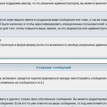
чена поддержка аватар, то это решение администраторов, вы можете выяснит
тся ниже вашего имени в созданном вами сообщении или теме, а так же в ва
ний было написано и чтобы идентифицировать определенных пользователей:
 для того, чтобы повысить ваше звание, за это модератор или администрат
?
встроенную в форум форму (если эта возможность вообще разрешена админис
Создание сообщений
ам, возможно, придется зарегистрироваться прежде чем отправить сообщение
отвечать на сообщения и т.д.
)
ать и удалять только свои собственные сообщения. Вы можете редактироват
ообщению. Если кто-то уже ответил на ваше сообщение, то под ним появится