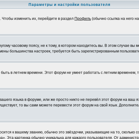
Параметры и настройки пользователя
. Чтобы изменить их, перейдите в раздел
Профиль
(обычно ссылка на него на
ому часовому поясу, не к тому, в котором находитесь вы. В этом случае вы м
ля смены большинства настроек, требуется быть зарегистрированным пользоват
т быть в летнем времени. Этот форум не умеет работать с летним временем, 
 вашего языка в форуме, или же просто никто не перевёл этот форум на ваш 
существует, то вы сами можете перевести этот форум на свой язык. Дополни
осится к вашему званию, обычно это звёздочки, указывающие на то, сколько 
». Эта картинка обычно уникальна для каждого пользователя. От администрат