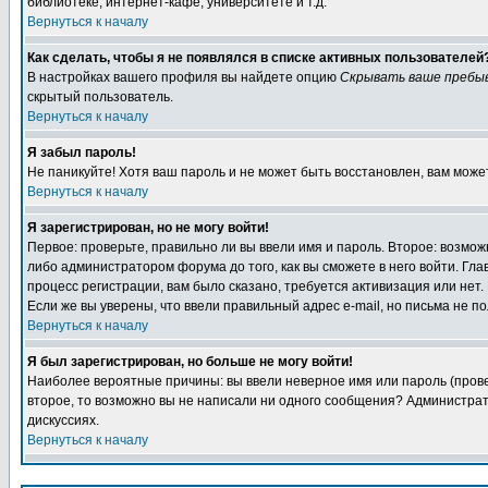
библиотеке, интернет-кафе, университете и т.д.
Вернуться к началу
Как сделать, чтобы я не появлялся в списке активных пользователей
В настройках вашего профиля вы найдете опцию
Скрывать ваше пребы
скрытый пользователь.
Вернуться к началу
Я забыл пароль!
Не паникуйте! Хотя ваш пароль и не может быть восстановлен, вам може
Вернуться к началу
Я зарегистрирован, но не могу войти!
Первое: проверьте, правильно ли вы ввели имя и пароль. Второе: возм
либо администратором форума до того, как вы сможете в него войти. Г
процесс регистрации, вам было сказано, требуется активизация или нет. 
Если же вы уверены, что ввели правильный адрес e-mail, но письма не п
Вернуться к началу
Я был зарегистрирован, но больше не могу войти!
Наиболее вероятные причины: вы ввели неверное имя или пароль (провер
второе, то возможно вы не написали ни одного сообщения? Администрат
дискуссиях.
Вернуться к началу