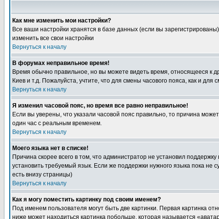
Как мне изменить мои настройки?
Все ваши настройки хранятся в базе данных (если вы зарегистрированы)
изменить все свои настройки
Вернуться к началу
В форумах неправильное время!
Время обычно правильное, но вы можете видеть время, относящееся к друг
Киев и т.д. Пожалуйста, учтите, что для смены часового пояса, как и д
Вернуться к началу
Я изменил часовой пояс, но время все равно неправильное!
Если вы уверены, что указали часовой пояс правильно, то причина може
один час с реальным временем.
Вернуться к началу
Моего языка нет в списке!
Причина скорее всего в том, что администратор не установил поддержку
установить требуемый язык. Если же поддержки нужного языка пока не 
есть внизу страницы)
Вернуться к началу
Как я могу поместить картинку под своим именем?
Под именем пользователя могут быть две картинки. Первая картинка отн
ниже может находиться картинка побольше, которая называется «аватара