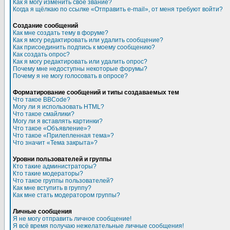
Как я могу изменить свое звание?
Когда я щёлкаю по ссылке «Отправить e-mail», от меня требуют войти?
Создание сообщений
Как мне создать тему в форуме?
Как я могу редактировать или удалить сообщение?
Как присоединить подпись к моему сообщению?
Как создать опрос?
Как я могу редактировать или удалить опрос?
Почему мне недоступны некоторые форумы?
Почему я не могу голосовать в опросе?
Форматирование сообщений и типы создаваемых тем
Что такое BBCode?
Могу ли я использовать HTML?
Что такое смайлики?
Могу ли я вставлять картинки?
Что такое «Объявление»?
Что такое «Прилепленная тема»?
Что значит «Тема закрыта»?
Уровни пользователей и группы
Кто такие администраторы?
Кто такие модераторы?
Что такое группы пользователей?
Как мне вступить в группу?
Как мне стать модератором группы?
Личные сообщения
Я не могу отправить личное сообщение!
Я всё время получаю нежелательные личные сообщения!