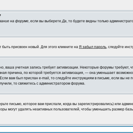
?
вание на форуме
, если вы выберете
Да
, то будете видны только администрат
т быть присвоен новый. Для этого кликните на
Я забыл пароль
, следуйте инс
ожно, ваша учетная запись требует активизации. Некоторые форумы требуют,
лавная причина, по которой требуется активизация, — она уменьшает возмож
Если вам был прислан e-mail, то следуйте инструкциям в письме, если вы не п
олучили, то свяжитесь с администратором форума.
ьте письмо, которое вам прислали, когда вы зарегистрировались) или админ
оры могут удалять неактивных пользователей, чтобы уменьшить размер базы