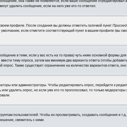
 сообщение, она также не появляется, если ваше сообщение отредактировал 
могут удалить сообщение, если на него уже кто-то ответил.
 своем профиле. После создания вы должны отметить галочкой пункт
Присоед
 умолчанию, если отметите соответствующий пункт в вашем профиле (вы смо
сообщение в теме, если у вас есть на то права) чуть ниже основной формы д
ы ввести тему опроса, затем как минимум два варианта ответа (чтобы добавит
й опрос. Также существует ограничение на количество вариантов ответа, он
ераторы или администраторы. Чтобы редактировать опрос, перейдите к редакт
ь или удалять опрос, но если уже кто-то проголосовал, то только модераторы
овали.
уппам пользователей. Чтобы их просматривать, создавать сообщения и т.д.
ешение, свяжитесь с ними.