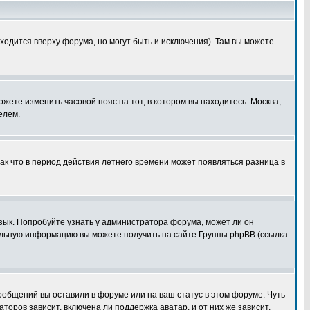
ходится вверху форума, но могут быть и исключения). Там вы можете
ожете изменить часовой пояс на тот, в котором вы находитесь: Москва,
елем.
так что в период действия летнего времени может появляться разница в
язык. Попробуйте узнать у администратора форума, может ли он
тельную информацию вы можете получить на сайте Группы phpBB (ссылка
сообщений вы оставили в форуме или на ваш статус в этом форуме. Чуть
оров зависит, включена ли поддержка аватар, и от них же зависит,