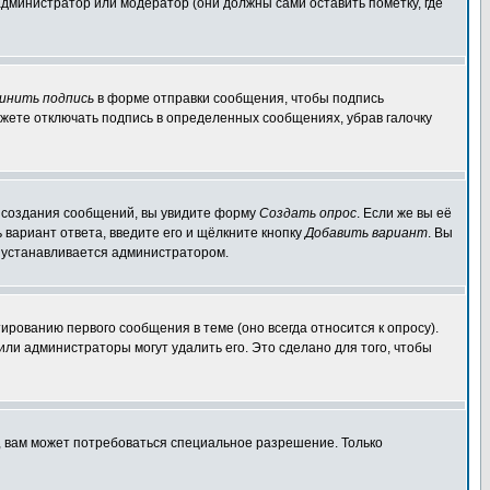
администратор или модератор (они должны сами оставить пометку, где
инить подпись
в форме отправки сообщения, чтобы подпись
жете отключать подпись в определенных сообщениях, убрав галочку
ля создания сообщений, вы увидите форму
Создать опрос
. Если же вы её
ь вариант ответа, введите его и щёлкните кнопку
Добавить вариант
. Вы
о устанавливается администратором.
ированию первого сообщения в теме (оно всегда относится к опросу).
 или администраторы могут удалить его. Это сделано для того, чтобы
, вам может потребоваться специальное разрешение. Только