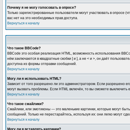
Почему я не могу голосовать в опросе?
Только зарегистрированные пользователи могут участвовать в опросе (чт
вас нет на это необходимых прав доступа.
Вернуться к началу
Что такое BBCode?
BBCode это особая реализация HTML, возможность использования BBCod
нём заключаются в квадратные скобки [ и ], а не < и >, он даёт польз
доступна из формы отправки сообщений.
Вернуться к началу
Могу ли я использовать HTML?
Зависит от того разрешено ли это администратором. Если разрешено его 
могут вызвать проблемы. Если HTML включён, то вы сможете выключить 
Вернуться к началу
Что такое смайлики?
Смайлики, или эмотиконы — это маленькие картинки, которые могут быть 
сообщений. Только не перестарайтесь, используя их: они легко могут с
Вернуться к началу
Могу ли я вставлять картинки?