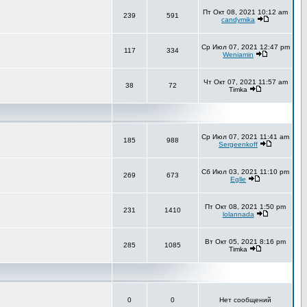
Пт Окт 08, 2021 10:12 am
239
591
candymika
Ср Июл 07, 2021 12:47 pm
117
334
Weniamin
Чт Окт 07, 2021 11:57 am
38
72
Timka
Ср Июл 07, 2021 11:41 am
185
988
Sergeenkoff
Сб Июл 03, 2021 11:10 pm
269
673
Eglle
Пт Окт 08, 2021 1:50 pm
231
1410
lolannada
Вт Окт 05, 2021 8:16 pm
285
1085
Timka
0
0
Нет сообщений