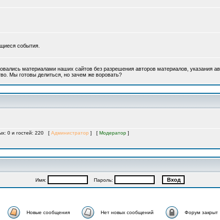
ющиеся события.
овались материалами наших сайтов без разрешения авторов материалов, указания ав
во. Мы готовы делиться, но зачем же воровать?
ых: 0 и гостей: 220 [
Администратор
] [
Модератор
]
Имя:
Пароль:
Новые сообщения
Нет новых сообщений
Форум закрыт