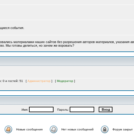
ющиеся события.
овались материалами наших сайтов без разрешения авторов материалов, указания ав
во. Мы готовы делиться, но зачем же воровать?
х: 0 и гостей: 51 [
Администратор
] [
Модератор
]
Имя:
Пароль:
Новые сообщения
Нет новых сообщений
Форум закрыт