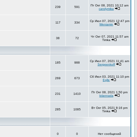
Пт Окт 08, 2021 10:12 am
239
591
candymika
Ср Июл 07, 2021 12:47 pm
117
334
Weniamin
Чт Окт 07, 2021 11:57 am
38
72
Timka
Ср Июл 07, 2021 11:41 am
185
988
Sergeenkoff
Сб Июл 03, 2021 11:10 pm
269
673
Eglle
Пт Окт 08, 2021 1:50 pm
231
1410
lolannada
Вт Окт 05, 2021 8:16 pm
285
1085
Timka
0
0
Нет сообщений