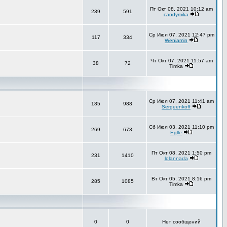
Пт Окт 08, 2021 10:12 am
239
591
candymika
Ср Июл 07, 2021 12:47 pm
117
334
Weniamin
Чт Окт 07, 2021 11:57 am
38
72
Timka
Ср Июл 07, 2021 11:41 am
185
988
Sergeenkoff
Сб Июл 03, 2021 11:10 pm
269
673
Eglle
Пт Окт 08, 2021 1:50 pm
231
1410
lolannada
Вт Окт 05, 2021 8:16 pm
285
1085
Timka
0
0
Нет сообщений