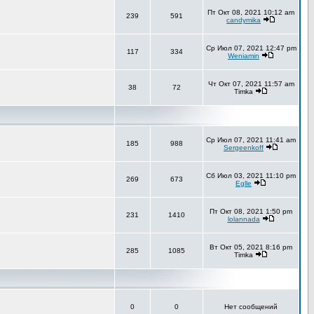
Пт Окт 08, 2021 10:12 am
239
591
candymika
Ср Июл 07, 2021 12:47 pm
117
334
Weniamin
Чт Окт 07, 2021 11:57 am
38
72
Timka
Ср Июл 07, 2021 11:41 am
185
988
Sergeenkoff
Сб Июл 03, 2021 11:10 pm
269
673
Eglle
Пт Окт 08, 2021 1:50 pm
231
1410
lolannada
Вт Окт 05, 2021 8:16 pm
285
1085
Timka
0
0
Нет сообщений