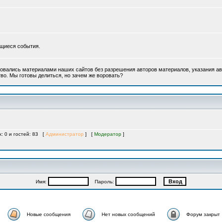
ющиеся события.
овались материалами наших сайтов без разрешения авторов материалов, указания ав
во. Мы готовы делиться, но зачем же воровать?
х: 0 и гостей: 83 [
Администратор
] [
Модератор
]
Имя:
Пароль:
Новые сообщения
Нет новых сообщений
Форум закрыт