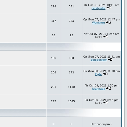
Пт Окт 08, 2021 10:12 am
239
591
candymika
Ср Июл 07, 2021 12:47 pm
117
334
Weniamin
Чт Окт 07, 2021 11:57 am
38
72
Timka
Ср Июл 07, 2021 11:41 am
185
988
Sergeenkoff
Сб Июл 03, 2021 11:10 pm
269
673
Eglle
Пт Окт 08, 2021 1:50 pm
231
1410
lolannada
Вт Окт 05, 2021 8:16 pm
285
1085
Timka
0
0
Нет сообщений