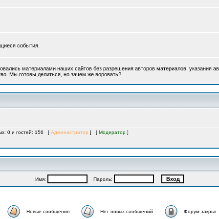
ющиеся события.
овались материалами наших сайтов без разрешения авторов материалов, указания ав
во. Мы готовы делиться, но зачем же воровать?
ых: 0 и гостей: 156 [
Администратор
] [
Модератор
]
Имя:
Пароль:
Новые сообщения
Нет новых сообщений
Форум закрыт