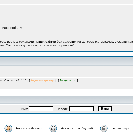
ющиеся события.
овались материалами наших сайтов без разрешения авторов материалов, указания ав
во. Мы готовы делиться, но зачем же воровать?
ых: 0 и гостей: 143 [
Администратор
] [
Модератор
]
Имя:
Пароль:
Новые сообщения
Нет новых сообщений
Форум закрыт