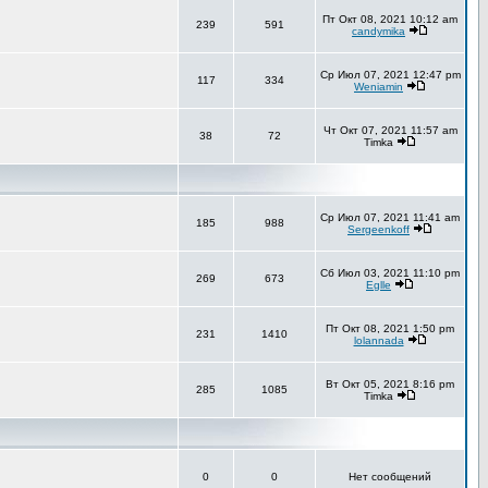
Пт Окт 08, 2021 10:12 am
239
591
candymika
Ср Июл 07, 2021 12:47 pm
117
334
Weniamin
Чт Окт 07, 2021 11:57 am
38
72
Timka
Ср Июл 07, 2021 11:41 am
185
988
Sergeenkoff
Сб Июл 03, 2021 11:10 pm
269
673
Eglle
Пт Окт 08, 2021 1:50 pm
231
1410
lolannada
Вт Окт 05, 2021 8:16 pm
285
1085
Timka
0
0
Нет сообщений