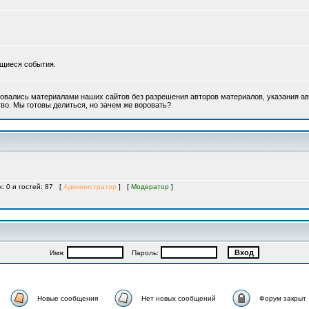
ющиеся события.
овались материалами наших сайтов без разрешения авторов материалов, указания ав
во. Мы готовы делиться, но зачем же воровать?
х: 0 и гостей: 87 [
Администратор
] [
Модератор
]
Имя:
Пароль:
Новые сообщения
Нет новых сообщений
Форум закрыт