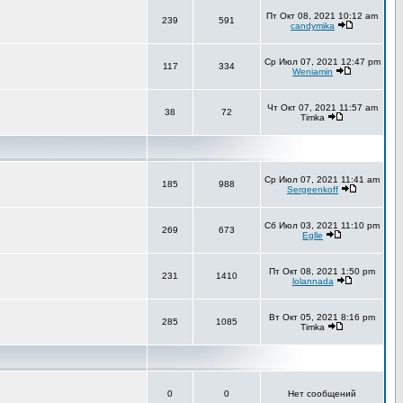
Пт Окт 08, 2021 10:12 am
239
591
candymika
Ср Июл 07, 2021 12:47 pm
117
334
Weniamin
Чт Окт 07, 2021 11:57 am
38
72
Timka
Ср Июл 07, 2021 11:41 am
185
988
Sergeenkoff
Сб Июл 03, 2021 11:10 pm
269
673
Eglle
Пт Окт 08, 2021 1:50 pm
231
1410
lolannada
Вт Окт 05, 2021 8:16 pm
285
1085
Timka
0
0
Нет сообщений