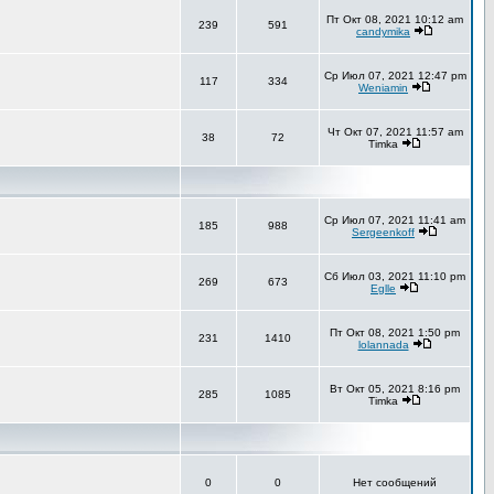
Пт Окт 08, 2021 10:12 am
239
591
candymika
Ср Июл 07, 2021 12:47 pm
117
334
Weniamin
Чт Окт 07, 2021 11:57 am
38
72
Timka
Ср Июл 07, 2021 11:41 am
185
988
Sergeenkoff
Сб Июл 03, 2021 11:10 pm
269
673
Eglle
Пт Окт 08, 2021 1:50 pm
231
1410
lolannada
Вт Окт 05, 2021 8:16 pm
285
1085
Timka
0
0
Нет сообщений