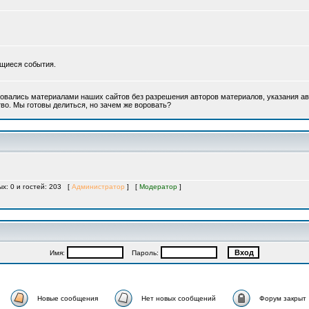
ющиеся события.
овались материалами наших сайтов без разрешения авторов материалов, указания ав
во. Мы готовы делиться, но зачем же воровать?
ых: 0 и гостей: 203 [
Администратор
] [
Модератор
]
Имя:
Пароль:
Новые сообщения
Нет новых сообщений
Форум закрыт