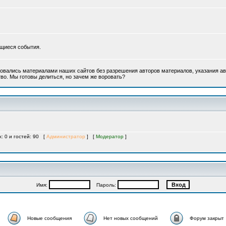
ющиеся события.
овались материалами наших сайтов без разрешения авторов материалов, указания ав
во. Мы готовы делиться, но зачем же воровать?
х: 0 и гостей: 90 [
Администратор
] [
Модератор
]
Имя:
Пароль:
Новые сообщения
Нет новых сообщений
Форум закрыт