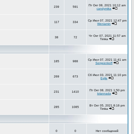
Пт Окт 08, 2021 10:12 am
239
591
candymika
Ср Июл 07, 2021 12:47 pm
117
334
Weniamin
Чт Окт 07, 2021 11:57 am
38
72
Timka
Ср Июл 07, 2021 11:41 am
185
988
Sergeenkoff
Сб Июл 03, 2021 11:10 pm
269
673
Eglle
Пт Окт 08, 2021 1:50 pm
231
1410
lolannada
Вт Окт 05, 2021 8:16 pm
285
1085
Timka
0
0
Нет сообщений