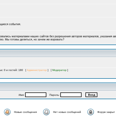
ющиеся события.
овались материалами наших сайтов без разрешения авторов материалов, указания ав
во. Мы готовы делиться, но зачем же воровать?
ых: 0 и гостей: 180 [
Администратор
] [
Модератор
]
Имя:
Пароль:
Новые сообщения
Нет новых сообщений
Форум закрыт