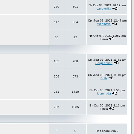
Пт Окт 08, 2021 10:12 am
239
591
candymika
Ср Июл 07, 2021 12:47 pm
117
334
Weniamin
Чт Окт 07, 2021 11:57 am
38
72
Timka
Ср Июл 07, 2021 11:41 am
185
988
Sergeenkoff
Сб Июл 03, 2021 11:10 pm
269
673
Eglle
Пт Окт 08, 2021 1:50 pm
231
1410
lolannada
Вт Окт 05, 2021 8:16 pm
285
1085
Timka
0
0
Нет сообщений