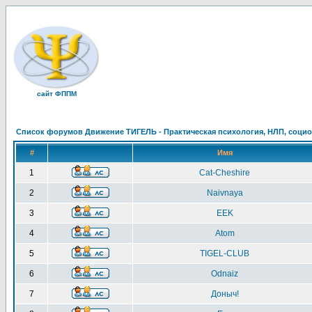
сайт ФППМ
Список форумов Движение ТИГЕЛЬ - Практическая психология, НЛП, социон
#
Имя
1
Cat-Cheshire
2
Naivnaya
3
EEK
4
Atom
5
TIGEL-CLUB
6
Odnaiz
7
Доныч!