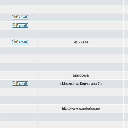
Из инета
Брюссель
г.Москва, ул.Корчагина 7а
http://www.wanderlog.ru/