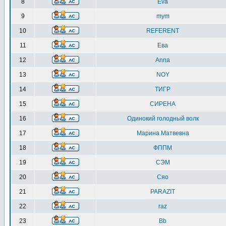
8
Eva
9
mym
10
REFERENT
11
Ева
12
Anna
13
NOY
14
ТИГР
15
СИРЕНА
16
Одинокий голодный волк
17
Марина Матвевна
18
ФППМ
19
СЭМ
20
Сяо
21
PARAZIT
22
raz
23
Bb