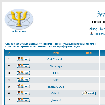
Практиче
FAQ
сайт ФППМ
Профиль
Список форумов Движение ТИГЕЛЬ - Практическая психология, НЛП,
соционика, арт-терапия, кинезиология, профориентация
#
Имя
Email
1
Cat-Cheshire
2
Naivnaya
3
EEK
4
Atom
5
TIGEL-CLUB
6
Odnaiz
7
Доныч!