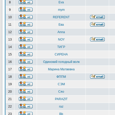
8
Eva
9
mym
10
REFERENT
11
Ева
12
Anna
13
NOY
14
ТИГР
15
СИРЕНА
16
Одинокий голодный волк
17
Марина Матвевна
18
ФППМ
19
СЭМ
20
Сяо
21
PARAZIT
22
raz
23
Bb