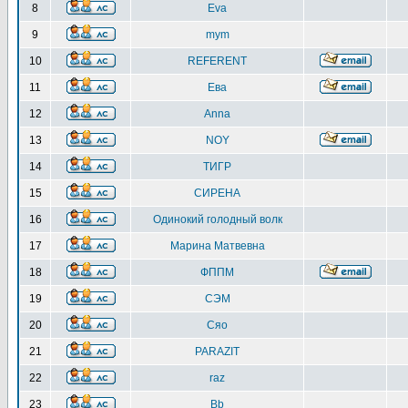
8
Eva
9
mym
10
REFERENT
11
Ева
12
Anna
13
NOY
14
ТИГР
15
СИРЕНА
16
Одинокий голодный волк
17
Марина Матвевна
18
ФППМ
19
СЭМ
20
Сяо
21
PARAZIT
22
raz
23
Bb