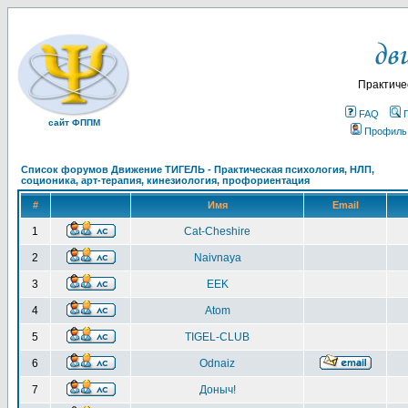
Практиче
FAQ
сайт ФППМ
Профиль
Список форумов Движение ТИГЕЛЬ - Практическая психология, НЛП,
соционика, арт-терапия, кинезиология, профориентация
#
Имя
Email
1
Cat-Cheshire
2
Naivnaya
3
EEK
4
Atom
5
TIGEL-CLUB
6
Odnaiz
7
Доныч!