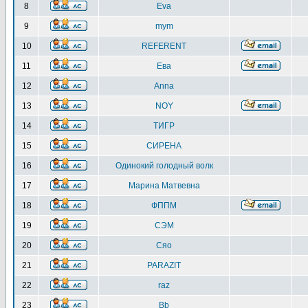
8
Eva
9
mym
10
REFERENT
11
Ева
12
Anna
13
NOY
14
ТИГР
15
СИРЕНА
16
Одинокий голодный волк
17
Марина Матвевна
18
ФППМ
19
СЭМ
20
Сяо
21
PARAZIT
22
raz
23
Bb