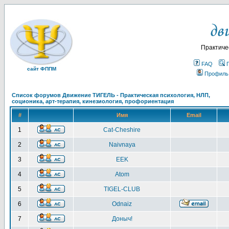
Практиче
FAQ
сайт ФППМ
Профиль
Список форумов Движение ТИГЕЛЬ - Практическая психология, НЛП,
соционика, арт-терапия, кинезиология, профориентация
#
Имя
Email
1
Cat-Cheshire
2
Naivnaya
3
EEK
4
Atom
5
TIGEL-CLUB
6
Odnaiz
7
Доныч!