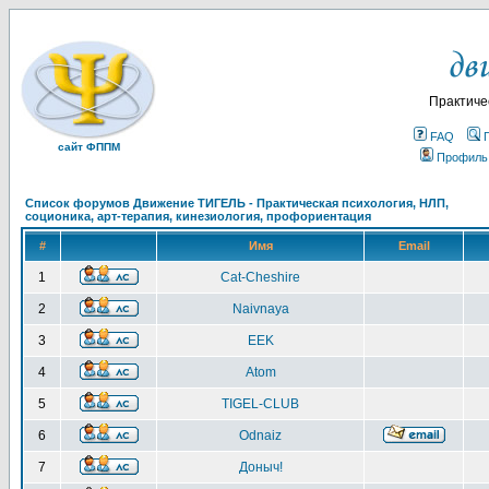
Практиче
FAQ
сайт ФППМ
Профиль
Список форумов Движение ТИГЕЛЬ - Практическая психология, НЛП,
соционика, арт-терапия, кинезиология, профориентация
#
Имя
Email
1
Cat-Cheshire
2
Naivnaya
3
EEK
4
Atom
5
TIGEL-CLUB
6
Odnaiz
7
Доныч!