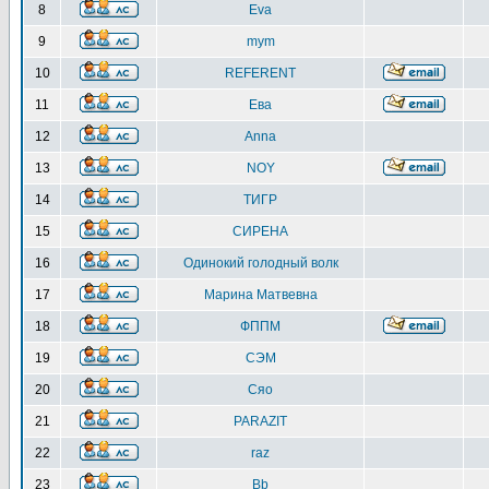
8
Eva
9
mym
10
REFERENT
11
Ева
12
Anna
13
NOY
14
ТИГР
15
СИРЕНА
16
Одинокий голодный волк
17
Марина Матвевна
18
ФППМ
19
СЭМ
20
Сяо
21
PARAZIT
22
raz
23
Bb