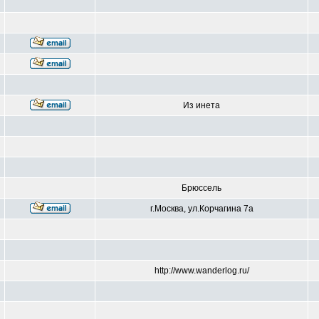
Из инета
Брюссель
г.Москва, ул.Корчагина 7а
http://www.wanderlog.ru/