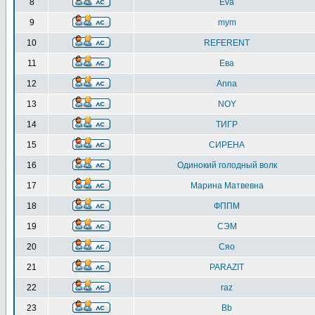
8
Eva
9
mym
10
REFERENT
11
Ева
12
Anna
13
NOY
14
ТИГР
15
СИРЕНА
16
Одинокий голодный волк
17
Марина Матвевна
18
ФППМ
19
СЭМ
20
Сяо
21
PARAZIT
22
raz
23
Bb