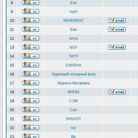
8
Eva
9
mym
10
REFERENT
11
Ева
12
Anna
13
NOY
14
ТИГР
15
СИРЕНА
16
Одинокий голодный волк
17
Марина Матвевна
18
ФППМ
19
СЭМ
20
Сяо
21
PARAZIT
22
raz
23
Bb