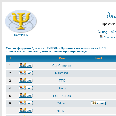
Практиче
FAQ
сайт ФППМ
Профиль
Список форумов Движение ТИГЕЛЬ - Практическая психология, НЛП,
соционика, арт-терапия, кинезиология, профориентация
#
Имя
Email
1
Cat-Cheshire
2
Naivnaya
3
EEK
4
Atom
5
TIGEL-CLUB
6
Odnaiz
7
Доныч!