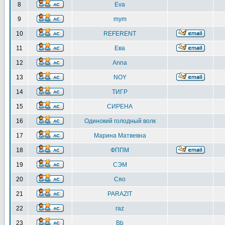
8
Eva
9
mym
10
REFERENT
11
Ева
12
Anna
13
NOY
14
ТИГР
15
СИРЕНА
16
Одинокий голодный волк
17
Марина Матвевна
18
ФППМ
19
СЭМ
20
Сяо
21
PARAZIT
22
raz
23
Bb