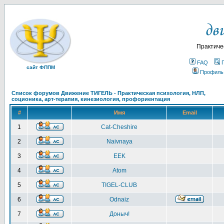
Практиче
FAQ
сайт ФППМ
Профиль
Список форумов Движение ТИГЕЛЬ - Практическая психология, НЛП,
соционика, арт-терапия, кинезиология, профориентация
#
Имя
Email
1
Cat-Cheshire
2
Naivnaya
3
EEK
4
Atom
5
TIGEL-CLUB
6
Odnaiz
7
Доныч!