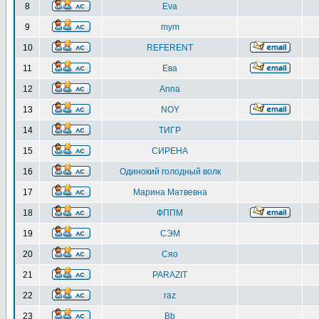
8
Eva
9
mym
10
REFERENT
11
Ева
12
Anna
13
NOY
14
ТИГР
15
СИРЕНА
16
Одинокий голодный волк
17
Марина Матвевна
18
ФППМ
19
СЭМ
20
Сяо
21
PARAZIT
22
raz
23
Bb