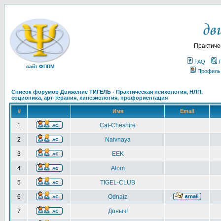
Практиче
FAQ
сайт ФППМ
Профиль
Список форумов Движение ТИГЕЛЬ - Практическая психология, НЛП,
соционика, арт-терапия, кинезиология, профориентация
#
Имя
Email
1
Cat-Cheshire
2
Naivnaya
3
EEK
4
Atom
5
TIGEL-CLUB
6
Odnaiz
7
Доныч!