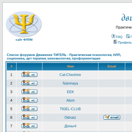
Практиче
FAQ
сайт ФППМ
Профиль
Список форумов Движение ТИГЕЛЬ - Практическая психология, НЛП,
соционика, арт-терапия, кинезиология, профориентация
#
Имя
Email
1
Cat-Cheshire
2
Naivnaya
3
EEK
4
Atom
5
TIGEL-CLUB
6
Odnaiz
7
Доныч!