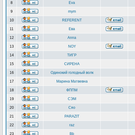
8
Eva
9
mym
10
REFERENT
11
Ева
12
Anna
13
NOY
14
ТИГР
15
СИРЕНА
16
Одинокий голодный волк
17
Марина Матвевна
18
ФППМ
19
СЭМ
20
Сяо
21
PARAZIT
22
raz
23
Bb