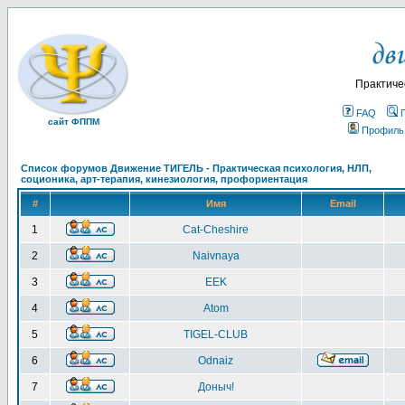
Практиче
FAQ
сайт ФППМ
Профиль
Список форумов Движение ТИГЕЛЬ - Практическая психология, НЛП,
соционика, арт-терапия, кинезиология, профориентация
#
Имя
Email
1
Cat-Cheshire
2
Naivnaya
3
EEK
4
Atom
5
TIGEL-CLUB
6
Odnaiz
7
Доныч!