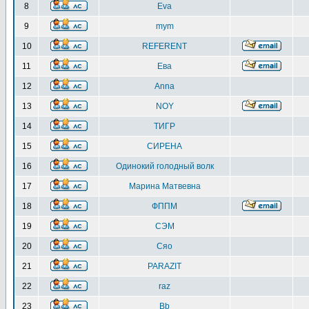
8
Eva
9
mym
10
REFERENT
11
Ева
12
Anna
13
NOY
14
ТИГР
15
СИРЕНА
16
Одинокий голодный волк
17
Марина Матвевна
18
ФППМ
19
СЭМ
20
Сяо
21
PARAZIT
22
raz
23
Bb