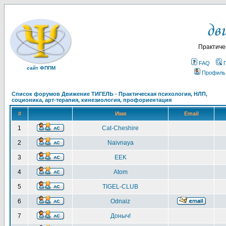
Практиче
FAQ
сайт ФППМ
Профиль
Список форумов Движение ТИГЕЛЬ - Практическая психология, НЛП,
соционика, арт-терапия, кинезиология, профориентация
#
Имя
Email
1
Cat-Cheshire
2
Naivnaya
3
EEK
4
Atom
5
TIGEL-CLUB
6
Odnaiz
7
Доныч!