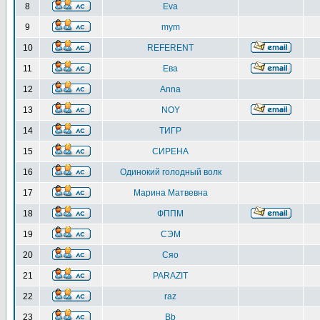
8
Eva
9
mym
10
REFERENT
11
Ева
12
Anna
13
NOY
14
ТИГР
15
СИРЕНА
16
Одинокий голодный волк
17
Марина Матвевна
18
ФППМ
19
СЭМ
20
Сяо
21
PARAZIT
22
raz
23
Bb