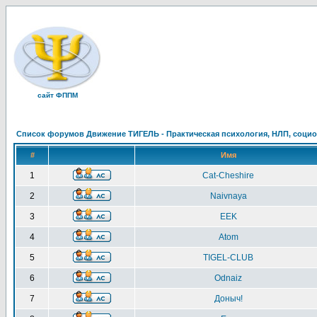
сайт ФППМ
Список форумов Движение ТИГЕЛЬ - Практическая психология, НЛП, социон
#
Имя
1
Cat-Cheshire
2
Naivnaya
3
EEK
4
Atom
5
TIGEL-CLUB
6
Odnaiz
7
Доныч!