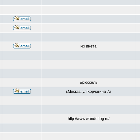
Из инета
Брюссель
г.Москва, ул.Корчагина 7а
http://www.wanderlog.ru/