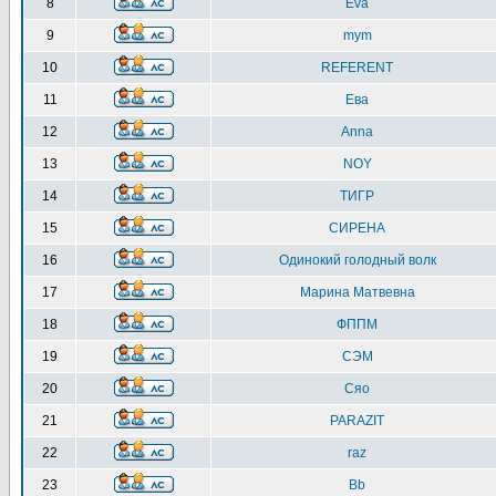
8
Eva
9
mym
10
REFERENT
11
Ева
12
Anna
13
NOY
14
ТИГР
15
СИРЕНА
16
Одинокий голодный волк
17
Марина Матвевна
18
ФППМ
19
СЭМ
20
Сяо
21
PARAZIT
22
raz
23
Bb