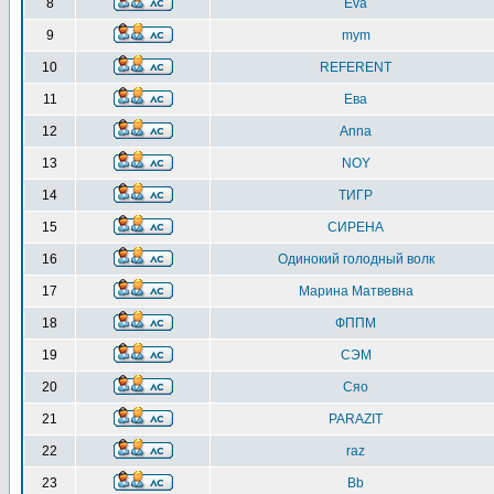
8
Eva
9
mym
10
REFERENT
11
Ева
12
Anna
13
NOY
14
ТИГР
15
СИРЕНА
16
Одинокий голодный волк
17
Марина Матвевна
18
ФППМ
19
СЭМ
20
Сяо
21
PARAZIT
22
raz
23
Bb