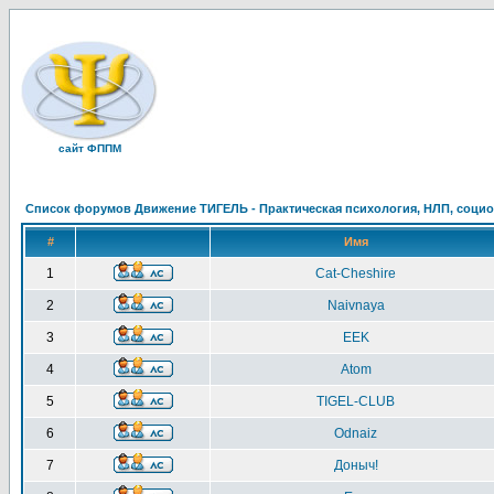
сайт ФППМ
Список форумов Движение ТИГЕЛЬ - Практическая психология, НЛП, социон
#
Имя
1
Cat-Cheshire
2
Naivnaya
3
EEK
4
Atom
5
TIGEL-CLUB
6
Odnaiz
7
Доныч!