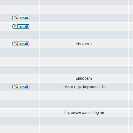
Из инета
Брюссель
г.Москва, ул.Корчагина 7а
http://www.wanderlog.ru/