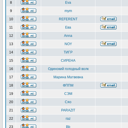
8
Eva
9
mym
10
REFERENT
11
Ева
12
Anna
13
NOY
14
ТИГР
15
СИРЕНА
16
Одинокий голодный волк
17
Марина Матвевна
18
ФППМ
19
СЭМ
20
Сяо
21
PARAZIT
22
raz
23
Bb