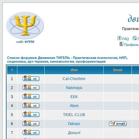
Практиче
FAQ
сайт ФППМ
Профиль
Список форумов Движение ТИГЕЛЬ - Практическая психология, НЛП,
соционика, арт-терапия, кинезиология, профориентация
#
Имя
Email
1
Cat-Cheshire
2
Naivnaya
3
EEK
4
Atom
5
TIGEL-CLUB
6
Odnaiz
7
Доныч!