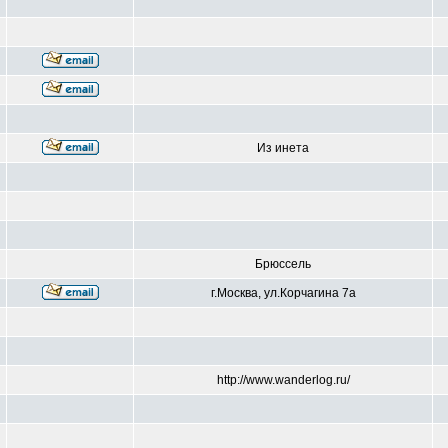
Из инета
Брюссель
г.Москва, ул.Корчагина 7а
http://www.wanderlog.ru/