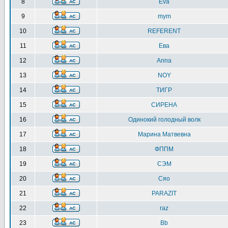
8
Eva
9
mym
10
REFERENT
11
Ева
12
Anna
13
NOY
14
ТИГР
15
СИРЕНА
16
Одинокий голодный волк
17
Марина Матвевна
18
ФППМ
19
СЭМ
20
Сяо
21
PARAZIT
22
raz
23
Bb