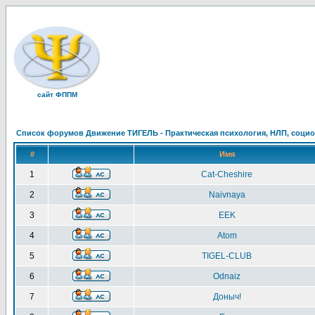
сайт ФППМ
Список форумов Движение ТИГЕЛЬ - Практическая психология, НЛП, социон
#
Имя
1
Cat-Cheshire
2
Naivnaya
3
EEK
4
Atom
5
TIGEL-CLUB
6
Odnaiz
7
Доныч!