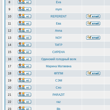
8
Eva
9
mym
10
REFERENT
11
Ева
12
Anna
13
NOY
14
ТИГР
15
СИРЕНА
16
Одинокий голодный волк
17
Марина Матвевна
18
ФППМ
19
СЭМ
20
Сяо
21
PARAZIT
22
raz
23
Bb