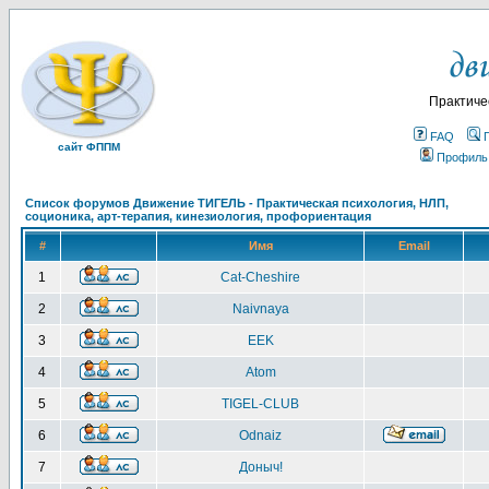
Практиче
FAQ
сайт ФППМ
Профиль
Список форумов Движение ТИГЕЛЬ - Практическая психология, НЛП,
соционика, арт-терапия, кинезиология, профориентация
#
Имя
Email
1
Cat-Cheshire
2
Naivnaya
3
EEK
4
Atom
5
TIGEL-CLUB
6
Odnaiz
7
Доныч!