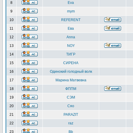
8
Eva
9
mym
10
REFERENT
11
Ева
12
Anna
13
NOY
14
ТИГР
15
СИРЕНА
16
Одинокий голодный волк
17
Марина Матвевна
18
ФППМ
19
СЭМ
20
Сяо
21
PARAZIT
22
raz
23
Bb