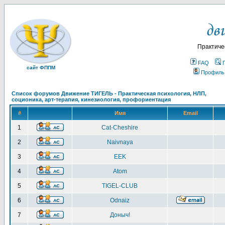
Практиче
FAQ
сайт ФППМ
Профиль
Список форумов Движение ТИГЕЛЬ - Практическая психология, НЛП,
соционика, арт-терапия, кинезиология, профориентация
#
Имя
Email
1
Cat-Cheshire
2
Naivnaya
3
EEK
4
Atom
5
TIGEL-CLUB
6
Odnaiz
7
Доныч!