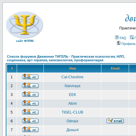
Практиче
FAQ
сайт ФППМ
Профиль
Список форумов Движение ТИГЕЛЬ - Практическая психология, НЛП,
соционика, арт-терапия, кинезиология, профориентация
#
Имя
Email
1
Cat-Cheshire
2
Naivnaya
3
EEK
4
Atom
5
TIGEL-CLUB
6
Odnaiz
7
Доныч!