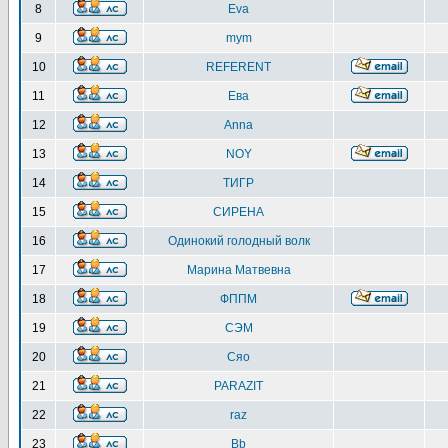
8
Eva
9
mym
10
REFERENT
11
Ева
12
Anna
13
NOY
14
ТИГР
15
СИРЕНА
16
Одинокий голодный волк
17
Марина Матвевна
18
ФППМ
19
СЭМ
20
Сяо
21
PARAZIT
22
raz
23
Bb