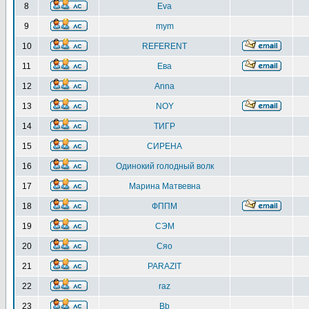
8
Eva
9
mym
10
REFERENT
11
Ева
12
Anna
13
NOY
14
ТИГР
15
СИРЕНА
16
Одинокий голодный волк
17
Марина Матвевна
18
ФППМ
19
СЭМ
20
Сяо
21
PARAZIT
22
raz
23
Bb