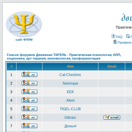
Практиче
FAQ
сайт ФППМ
Профиль
Список форумов Движение ТИГЕЛЬ - Практическая психология, НЛП,
соционика, арт-терапия, кинезиология, профориентация
#
Имя
Email
1
Cat-Cheshire
2
Naivnaya
3
EEK
4
Atom
5
TIGEL-CLUB
6
Odnaiz
7
Доныч!