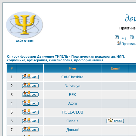
Практиче
FAQ
сайт ФППМ
Профиль
Список форумов Движение ТИГЕЛЬ - Практическая психология, НЛП,
соционика, арт-терапия, кинезиология, профориентация
#
Имя
Email
1
Cat-Cheshire
2
Naivnaya
3
EEK
4
Atom
5
TIGEL-CLUB
6
Odnaiz
7
Доныч!