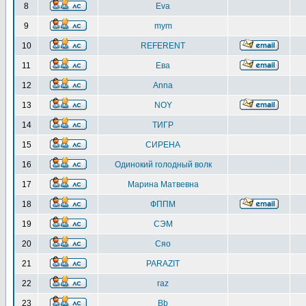
8
Eva
9
mym
10
REFERENT
11
Ева
12
Anna
13
NOY
14
ТИГР
15
СИРЕНА
16
Одинокий голодный волк
17
Марина Матвевна
18
ФППМ
19
СЭМ
20
Сяо
21
PARAZIT
22
raz
23
Bb