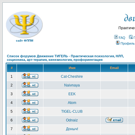
Практиче
FAQ
сайт ФППМ
Профиль
Список форумов Движение ТИГЕЛЬ - Практическая психология, НЛП,
соционика, арт-терапия, кинезиология, профориентация
#
Имя
Email
1
Cat-Cheshire
2
Naivnaya
3
EEK
4
Atom
5
TIGEL-CLUB
6
Odnaiz
7
Доныч!