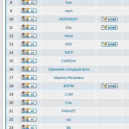
8
Eva
9
mym
10
REFERENT
11
Ева
12
Anna
13
NOY
14
ТИГР
15
СИРЕНА
16
Одинокий голодный волк
17
Марина Матвевна
18
ФППМ
19
СЭМ
20
Сяо
21
PARAZIT
22
raz
23
Bb