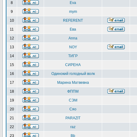
8
Eva
9
mym
10
REFERENT
11
Ева
12
Anna
13
NOY
14
ТИГР
15
СИРЕНА
16
Одинокий голодный волк
17
Марина Матвевна
18
ФППМ
19
СЭМ
20
Сяо
21
PARAZIT
22
raz
23
Bb