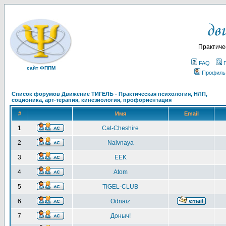
Практиче
FAQ
сайт ФППМ
Профиль
Список форумов Движение ТИГЕЛЬ - Практическая психология, НЛП,
соционика, арт-терапия, кинезиология, профориентация
#
Имя
Email
1
Cat-Cheshire
2
Naivnaya
3
EEK
4
Atom
5
TIGEL-CLUB
6
Odnaiz
7
Доныч!