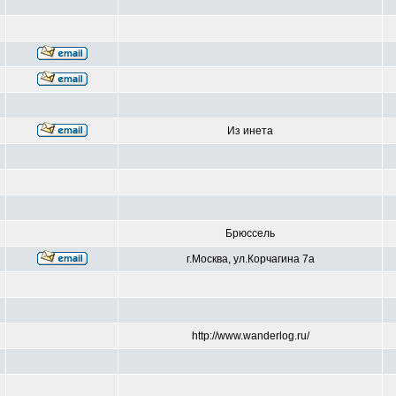
Из инета
Брюссель
г.Москва, ул.Корчагина 7а
http://www.wanderlog.ru/