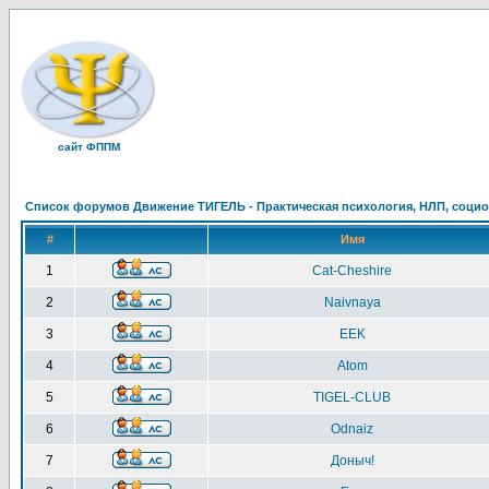
сайт ФППМ
Список форумов Движение ТИГЕЛЬ - Практическая психология, НЛП, социон
#
Имя
1
Cat-Cheshire
2
Naivnaya
3
EEK
4
Atom
5
TIGEL-CLUB
6
Odnaiz
7
Доныч!