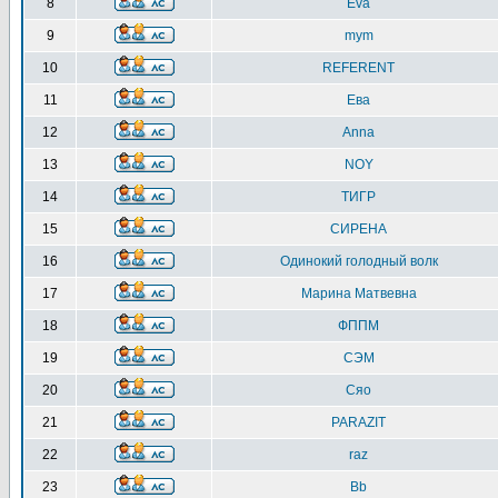
8
Eva
9
mym
10
REFERENT
11
Ева
12
Anna
13
NOY
14
ТИГР
15
СИРЕНА
16
Одинокий голодный волк
17
Марина Матвевна
18
ФППМ
19
СЭМ
20
Сяо
21
PARAZIT
22
raz
23
Bb