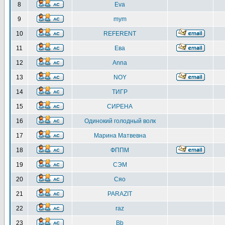
8
Eva
9
mym
10
REFERENT
11
Ева
12
Anna
13
NOY
14
ТИГР
15
СИРЕНА
16
Одинокий голодный волк
17
Марина Матвевна
18
ФППМ
19
СЭМ
20
Сяо
21
PARAZIT
22
raz
23
Bb