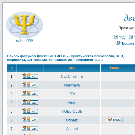
Практиче
FAQ
сайт ФППМ
Профиль
Список форумов Движение ТИГЕЛЬ - Практическая психология, НЛП,
соционика, арт-терапия, кинезиология, профориентация
#
Имя
Email
1
Cat-Cheshire
2
Naivnaya
3
EEK
4
Atom
5
TIGEL-CLUB
6
Odnaiz
7
Доныч!