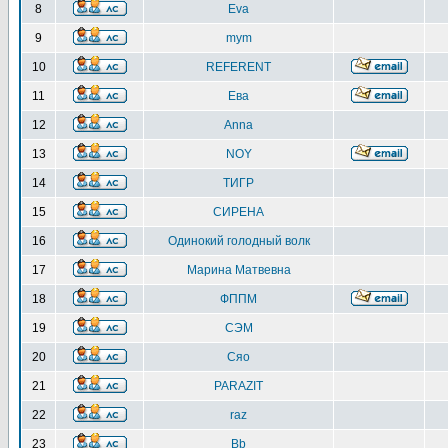
8
Eva
9
mym
10
REFERENT
11
Ева
12
Anna
13
NOY
14
ТИГР
15
СИРЕНА
16
Одинокий голодный волк
17
Марина Матвевна
18
ФППМ
19
СЭМ
20
Сяо
21
PARAZIT
22
raz
23
Bb