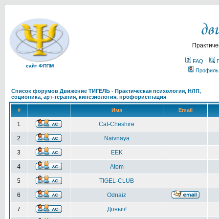
Практиче
FAQ
сайт ФППМ
Профиль
Список форумов Движение ТИГЕЛЬ - Практическая психология, НЛП,
соционика, арт-терапия, кинезиология, профориентация
#
Имя
Email
1
Cat-Cheshire
2
Naivnaya
3
EEK
4
Atom
5
TIGEL-CLUB
6
Odnaiz
7
Доныч!